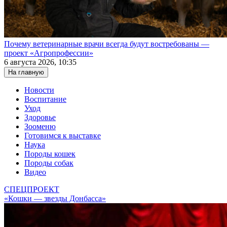
Почему ветеринарные врачи всегда будут востребованы —
проект «Агропрофессии»
6 августа 2026, 10:35
На главную
Новости
Воспитание
Уход
Здоровье
Зооменю
Готовимся к выставке
Наука
Породы кошек
Породы собак
Видео
СПЕЦПРОЕКТ
«Кошки — звезды Донбасса»