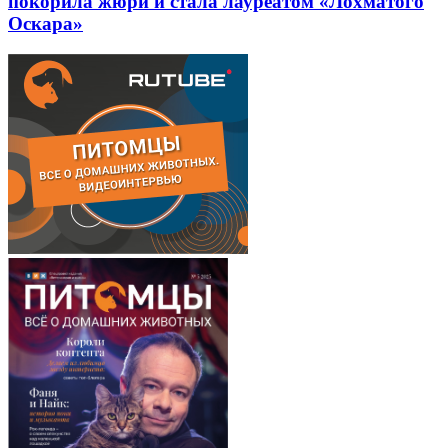
покорила жюри и стала лауреатом «Лохматого
Оскара»