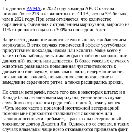
По данным
AVMA
, в 2022 году команда APCC оказала
помощь более 278 тыс. животных из США, что на 5% больше,
чем в 2021 году. При этом отмечается, что количество
обращений, связанных с отравлением марихуаной, выросло на
11% с прошлого года и на 300% за последние 5 лет.
Чаще всего домашние животные ели выпечку с добавлением
марихуаны. В этих случаях токсический эффект усугублялся
присутствием шоколада, изюма или ксилита. Чаще всего у
таких собак наблюдались атаксия (расстройство координации
движений), вялость или депрессия. В более тяжелых случаях у
животных развивалась повышенная чувствительность к
движению или звукам, появлялась рвота, недержание мочи,
покачивание головой, повышенное слюноотделение и
замедление сердечного ритма, а также расширялись зрачки.
По словам ветврачей, после того как в некоторых штатах и в
Канаде была легализована марихуана, увеличились случаи
случайного отравления среди собак и детей, реже у кошек.
«Чуть менее часто в приемной неотложной ветеринарной
помощи мне приходится сталкиваться с кокаином или
галлюциногенными грибами», – рассказала ветеринарный
токсиколог доктор Джастин Ли. Однако, по ее словам, в таких
случаях владельцы чаще всего отказываются признавать факт