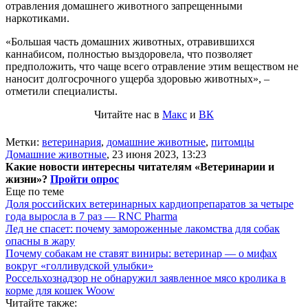
отравления домашнего животного запрещенными
наркотиками.
«Большая часть домашних животных, отравившихся
каннабисом, полностью выздоровела, что позволяет
предположить, что чаще всего отравление этим веществом не
наносит долгосрочного ущерба здоровью животных», –
отметили специалисты.
Читайте нас в
Макс
и
ВК
Метки:
ветеринария
,
домашние животные
,
питомцы
Домашние животные
,
23 июня 2023, 13:23
Какие новости интересны читателям «Ветеринарии и
жизни»?
Пройти опрос
Еще по теме
Доля российских ветеринарных кардиопрепаратов за четыре
года выросла в 7 раз — RNC Pharma
Лед не спасет: почему замороженные лакомства для собак
опасны в жару
Почему собакам не ставят виниры: ветеринар — о мифах
вокруг «голливудской улыбки»
Россельхознадзор не обнаружил заявленное мясо кролика в
корме для кошек Woow
Читайте также: