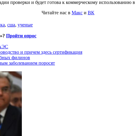
адии проверки и будет готова к коммерческому использованию в 
Читайте нас в
Макс
и
ВК
ка
,
сша
,
ученые
и»?
Пройти опрос
ЕАЭС
оводство и причем здесь сертификация
ыбных филинов
ным заболеванием поросят