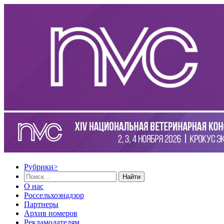
Рубрики
>
Найти
О нас
Россельхознадзор
Партнеры
Архив номеров
Рекламодателям