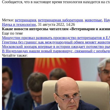
Сообщается, что в настоящее время технология находится на ст
Метки:
ветеринария
,
ветеринарная лаборатория
,
животные
,
Нау
Наука и технологии
,
31 августа 2022, 14:26
Какие новости интересны читателям «Ветеринарии и жизн
Еще по теме
Мишустин призвал развивать производство ветпрепаратов в 
Генетика без границ: как международный обмен меняет животн
Московский зоопарк впервые в истории ожидает потомство р
В Нидерландах нашли новый парвовирус, связанный с необыч
Читайте также: