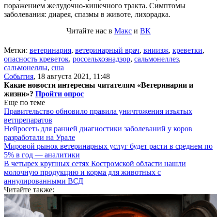
поражением желудочно-кишечного тракта. Симптомы
заболевания: диарея, спазмы в животе, лихорадка.
Читайте нас в
Макс
и
ВК
Метки:
ветеринария
,
ветеринарный врач
,
вниизж
,
креветки
,
опасность креветок
,
россельхознадзор
,
сальмонеллез
,
сальмонеллы
,
сша
События
,
18 августа 2021, 11:48
Какие новости интересны читателям «Ветеринарии и
жизни»?
Пройти опрос
Еще по теме
Правительство обновило правила уничтожения изъятых
ветпрепаратов
Нейросеть для ранней диагностики заболеваний у коров
разработали на Урале
Мировой рынок ветеринарных услуг будет расти в среднем по
5% в год — аналитики
В четырех крупных сетях Костромской области нашли
молочную продукцию и корма для животных с
аннулированными ВСД
Читайте также: