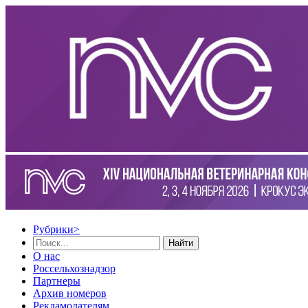
Рубрики
>
Найти
О нас
Россельхознадзор
Партнеры
Архив номеров
Рекламодателям