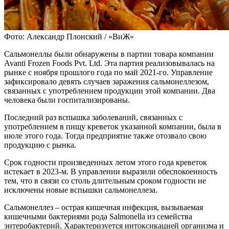
Фото: Александр Плонский / «ВиЖ»
Сальмонеллы были обнаружены в партии товара компании
Avanti Frozen Foods Pvt. Ltd. Эта партия реализовывалась на
рынке с ноября прошлого года по май 2021-го. Управление
зафиксировало девять случаев заражения сальмонеллезом,
связанных с употреблением продукции этой компании. Два
человека были госпитализированы.
Последний раз вспышка заболеваний, связанных с
употреблением в пищу креветок указанной компании, была в
июле этого года. Тогда предприятие также отозвало свою
продукцию с рынка.
Срок годности произведенных летом этого года креветок
истекает в 2023-м. В управлении выразили обеспокоенность
тем, что в связи со столь длительным сроком годности не
исключены новые вспышки сальмонеллеза.
Сальмонеллез – острая кишечная инфекция, вызываемая
кишечными бактериями рода Salmonella из семейства
энтеробактерий. Характеризуется интоксикацией организма и