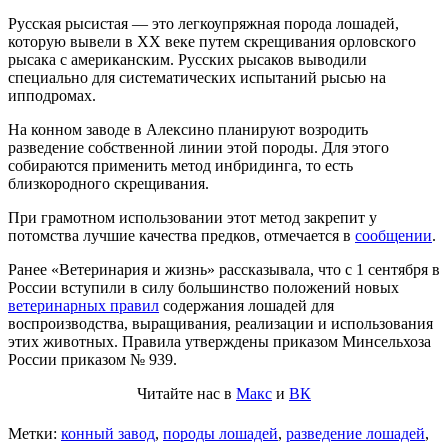
Русская рысистая — это легкоупряжная порода лошадей,
которую вывели в ХХ веке путем скрещивания орловского
рысака с американским. Русских рысаков выводили
специально для систематических испытаний рысью на
ипподромах.
На конном заводе в Алексино планируют возродить
разведение собственной линии этой породы. Для этого
собираются применить метод инбридинга, то есть
близкородного скрещивания.
При грамотном использовании этот метод закрепит у
потомства лучшие качества предков, отмечается в
сообщении
.
Ранее «Ветеринария и жизнь» рассказывала, что с 1 сентября в
России вступили в силу большинство положений новых
ветеринарных правил
содержания лошадей для
воспроизводства, выращивания, реализации и использования
этих животных. Правила утверждены приказом Минсельхоза
России приказом № 939.
Читайте нас в
Макс
и
ВК
Метки:
конный завод
,
породы лошадей
,
разведение лошадей
,