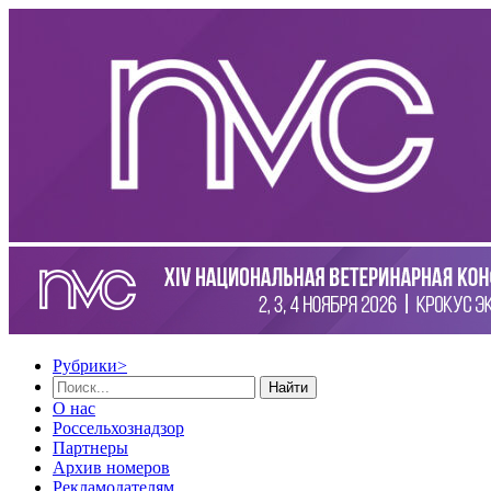
Рубрики
>
Найти
О нас
Россельхознадзор
Партнеры
Архив номеров
Рекламодателям