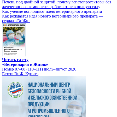
Печень под двойной защитой: почему гепатопротекторы без
желчегонного компонента работают не в полную силу
Как ученые воплощают идею ветеринарного препарата
Как рождается идея нового ветеринарного препарата —
сериал «ВиЖ»
Читать газету
«Ветеринария и Жизнь»
Номер 07–08 (110–111) июль–август 2026
Газета ВиЖ. Купить