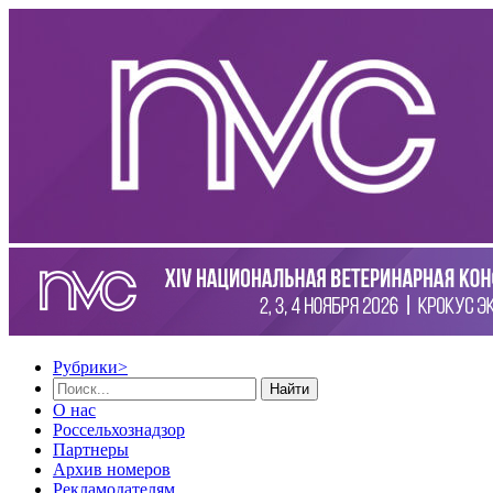
Рубрики
>
Найти
О нас
Россельхознадзор
Партнеры
Архив номеров
Рекламодателям