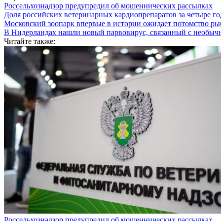
Россельхознадзор предупредил об мошеннических рассылках
Доля российских ветеринарных кардиопрепаратов за четыре го
Московский зоопарк впервые в истории ожидает потомство р
В Нидерландах нашли новый парвовирус, связанный с необыч
Читайте также:
Россельхознадзор предупредил об мошеннических рассылках