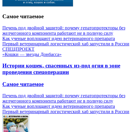
Самое читаемое
Печень под двойной защитой: почему гепатопротекторы без
желчегонного компонента работают не в полную силу
Как ученые воплощают идею ветеринарного препарата
Первый ветеринарный логистический хаб запустили в России
СПЕЦПРОЕКТ
«Кошки — звезды Донбасса»
Истории кошек, спасенных из-под огня в зоне
проведения спецоперации
Самое читаемое
Печень под двойной защитой: почему гепатопротекторы без
желчегонного компонента работают не в полную силу
Как ученые воплощают идею ветеринарного препарата
Первый ветеринарный логистический хаб запустили в России