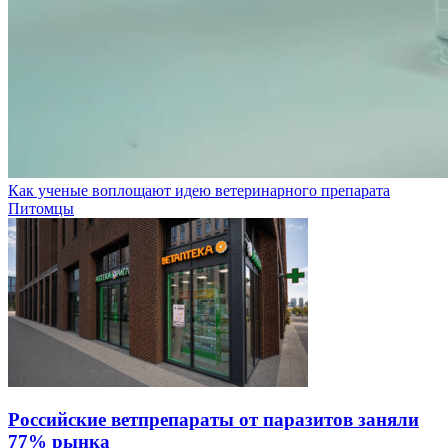
Как ученые воплощают идею ветеринарного препарата
Питомцы
Российские ветпрепараты от паразитов заняли
77% рынка