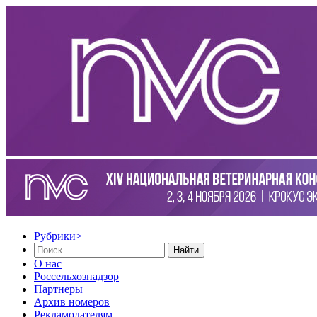
Рубрики
>
Найти
О нас
Россельхознадзор
Партнеры
Архив номеров
Рекламодателям