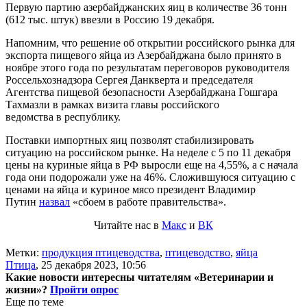
Первую партию азербайджанских яиц в количестве 36 тонн
(612 тыс. штук) ввезли в Россию 19 декабря.
Напомним, что решение об открытии российского рынка для
экспорта пищевого яйца из Азербайджана было принято в
ноябре этого года по результатам переговоров руководителя
Россельхознадзора Сергея Данкверта и председателя
Агентства пищевой безопасности Азербайджана Гошгара
Тахмазли в рамках визита главы российского
ведомства в республику.
Поставки импортных яиц позволят стабилизировать
ситуацию на российском рынке. На неделе с 5 по 11 декабря
цены на куриные яйца в РФ выросли еще на 4,55%, а с начала
года они подорожали уже на 46%. Сложившуюся ситуацию с
ценами на яйца и куриное мясо президент Владимир
Путин
назвал
«сбоем в работе правительства».
Читайте нас в
Макс
и
ВК
Метки:
продукция птицеводства
,
птицеводство
,
яйца
Птица
,
25 декабря 2023, 10:56
Какие новости интересны читателям «Ветеринарии и
жизни»?
Пройти опрос
Еще по теме