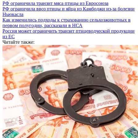
РФ ограничила транзит мяса птицы из Евросоюза
РФ ограничила ввоз птицы и яйца из Камбоджи из-за болезни
Ньюкасла
Как изменились подходы к страхованию сельхозживотных в
первом полугодии, рассказали в НСА
Россия может ограничить транзит птицеводческой продукции
из ЕС
Читайте также: