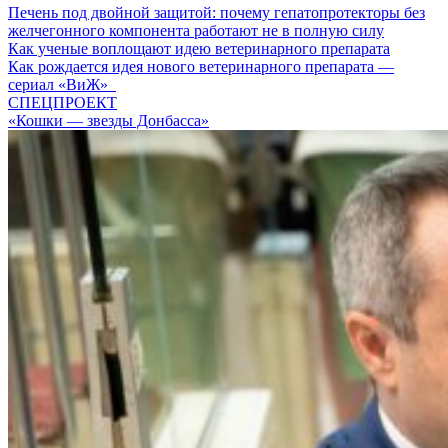
Печень под двойной защитой: почему гепатопротекторы без
желчегонного компонента работают не в полную силу
Как ученые воплощают идею ветеринарного препарата
Как рождается идея нового ветеринарного препарата —
сериал «ВиЖ»
СПЕЦПРОЕКТ
«Кошки — звезды Донбасса»