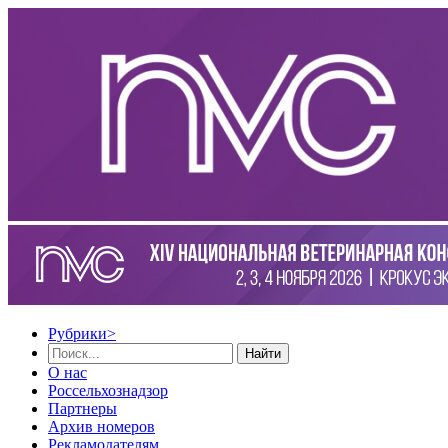
Рубрики
>
Найти
О нас
Россельхознадзор
Партнеры
Архив номеров
Рекламодателям