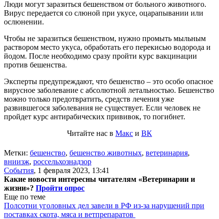
Люди могут заразиться бешенством от больного животного.
Вирус передается со слюной при укусе, оцарапывании или
ослюнении.
Чтобы не заразиться бешенством, нужно промыть мыльным
раствором место укуса, обработать его перекисью водорода и
йодом. После необходимо сразу пройти курс вакцинации
против бешенства.
Эксперты предупреждают, что бешенство – это особо опасное
вирусное заболевание с абсолютной летальностью. Бешенство
можно только предотвратить, средств лечения уже
развившегося заболевания не существует. Если человек не
пройдет курс антирабических прививок, то погибнет.
Читайте нас в
Макс
и
ВК
Метки:
бешенство
,
бешенство животных
,
ветеринария
,
вниизж
,
россельхознадзор
События
,
1 февраля 2023, 13:41
Какие новости интересны читателям «Ветеринарии и
жизни»?
Пройти опрос
Еще по теме
Полсотни уголовных дел завели в РФ из-за нарушений при
поставках скота, мяса и ветпрепаратов