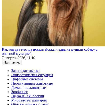
Как мы два месяца искали йорка и едва не купили собаку с
опасной мутацией
7 августа 2026, 11:10
На главную
Законодательство
Эпизоотическая ситуация
Цифровые системы
Продуктивные животные
Домашние животные
Зообизнес
Наука и Технологии
Мировая ветеринария
Образование и карьера