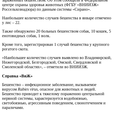
зараженных бешенством. Об этом сообщили в Федеральном
центре охраны здоровья животных (ФГБУ «ВНИИЗЖ»
Россельхознадзора) по данным системы «Сирано».
Наибольшее количество случаев бешенства в январе отмечено
у лис – 22.
Также обнаружено 20 больных бешенством собак, 10 кошек, 5
енотовидных собак, 1 волк.
Кроме того, зарегистрирован 1 случай бешенства у крупного
рогатого скота.
«Наибольшее количество случаев выявлено во Владимирской,
Нижегородской, Белгородской, Омской, Свердловской и
Смоленской областях», – отметили во ВНИИЗЖ.
Справка «ВиЖ»
Бешенство – инфекционное заболевание, вызываемое
вирусом
Rabies virus
, опасное для животных и людей.
Бешенство приводит к тяжелому поражению центральной
нервной системы, характеризуется водобоязнью,
светобоязнью, агрессивным поведением, слюнотечением и
параличами.