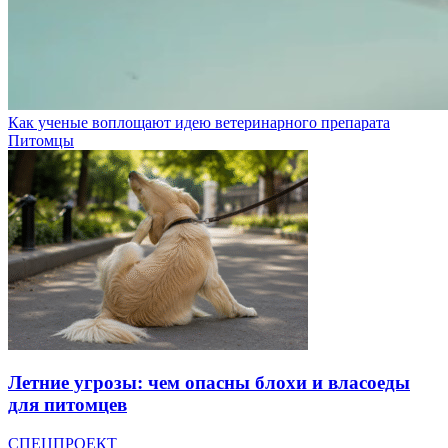
Как ученые воплощают идею ветеринарного препарата
Питомцы
Летние угрозы: чем опасны блохи и власоеды
для питомцев
СПЕЦПРОЕКТ