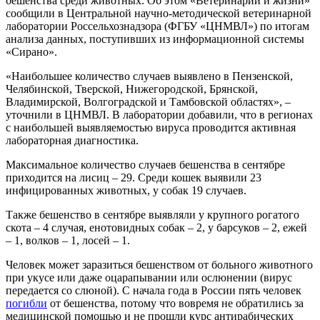
бешенства среди животных. Об этом «Ветеринарии и жизни»
сообщили в Центральной научно-методической ветеринарной
лаборатории Россельхознадзора (ФГБУ «ЦНМВЛ») по итогам
анализа данных, поступивших из информационной системы
«Сирано».
«Наибольшее количество случаев выявлено в Пензенской,
Челябинской, Тверской, Нижегородской, Брянской,
Владимирской, Волгоградской и Тамбовской областях», –
уточнили в ЦНМВЛ. В лаборатории добавили, что в регионах
с наибольшей выявляемостью вируса проводится активная
лабораторная диагностика.
Максимальное количество случаев бешенства в сентябре
приходится на лисиц – 29. Среди кошек выявили 23
инфицированных животных, у собак 19 случаев.
Также бешенство в сентябре выявляли у крупного рогатого
скота – 4 случая, енотовидных собак – 2, у барсуков – 2, ежей
– 1, волков – 1, лосей – 1.
Человек может заразиться бешенством от больного животного
при укусе или даже оцарапывании или ослюнении (вирус
передается со слюной). С начала года в России пять человек
погибли
от бешенства, потому что вовремя не обратились за
медицинской помощью и не прошли курс антирабических