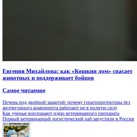
Евгения Михайлова: как «Кошкин дом» спасает
животных и поддерживает бойцов
Самое читаемое
Печень под двойной защитой: почему гепатопротекторы без
желчегонного компонента работают не в полную силу
Как ученые воплощают идею ветеринарного препарата
Первый ветеринарный логистический хаб запустили в России