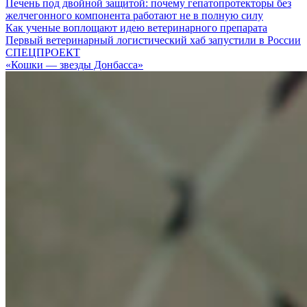
Печень под двойной защитой: почему гепатопротекторы без
желчегонного компонента работают не в полную силу
Как ученые воплощают идею ветеринарного препарата
Первый ветеринарный логистический хаб запустили в России
СПЕЦПРОЕКТ
«Кошки — звезды Донбасса»