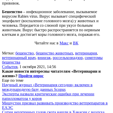
прививок.
Бешенство
– инфекционное заболевание, вызываемое
вирусом Rabies virus. Вирус вызывает специфический
энцефалит (воспаление головного мозга) у животных и
человека. Передается со слюной при укусе больным
животным. Вирус быстро распространяется по нервным
клеткам и достигает коры головного мозга, поражая его.
Читайте нас в
Макс
и
ВК
Метки:
бешенство
,
бешенство животных
,
ветеринария
,
ветеринарный врач
,
вниизж
,
россельхознадзор
,
симптомы
бешенства
События
,
1 октября 2021, 14:56
Какие новости интересны читателям «Ветеринарии и
жизни»?
Пройти опрос
Еще по теме
Научный журнал «Ветеринария сегодня» включен в
международную базу данных Scopus
Эксперты назвали критические ошибки при лечении
папилломатоза у коров
Мишустин призвал развивать производство ветпрепаратов в
ЕАЭС
Сотни неучтенных голов скота нашли в Хакасии с воздуха