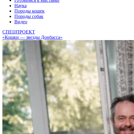
Готовимся к выставке
Наука
Породы кошек
Породы собак
Видео
СПЕЦПРОЕКТ
«Кошки — звезды Донбасса»