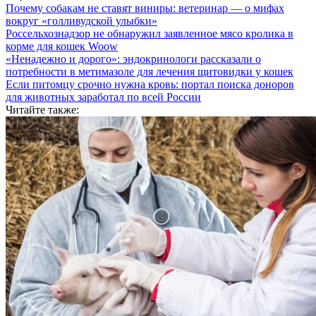
Почему собакам не ставят виниры: ветеринар — о мифах
вокруг «голливудской улыбки»
Россельхознадзор не обнаружил заявленное мясо кролика в
корме для кошек Woow
«Ненадежно и дорого»: эндокринологи рассказали о
потребности в метимазоле для лечения щитовидки у кошек
Если питомцу срочно нужна кровь: портал поиска доноров
для животных заработал по всей России
Читайте также: