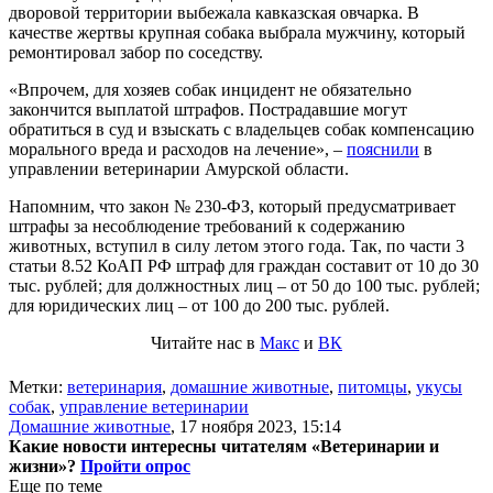
дворовой территории выбежала кавказская овчарка. В
качестве жертвы крупная собака выбрала мужчину, который
ремонтировал забор по соседству.
«Впрочем, для хозяев собак инцидент не обязательно
закончится выплатой штрафов. Пострадавшие могут
обратиться в суд и взыскать с владельцев собак компенсацию
морального вреда и расходов на лечение», –
пояснили
в
управлении ветеринарии Амурской области.
Напомним, что закон № 230-ФЗ, который предусматривает
штрафы за несоблюдение требований к содержанию
животных, вступил в силу летом этого года. Так, по части 3
статьи 8.52 КоАП РФ штраф для граждан составит от 10 до 30
тыс. рублей; для должностных лиц – от 50 до 100 тыс. рублей;
для юридических лиц – от 100 до 200 тыс. рублей.
Читайте нас в
Макс
и
ВК
Метки:
ветеринария
,
домашние животные
,
питомцы
,
укусы
собак
,
управление ветеринарии
Домашние животные
,
17 ноября 2023, 15:14
Какие новости интересны читателям «Ветеринарии и
жизни»?
Пройти опрос
Еще по теме