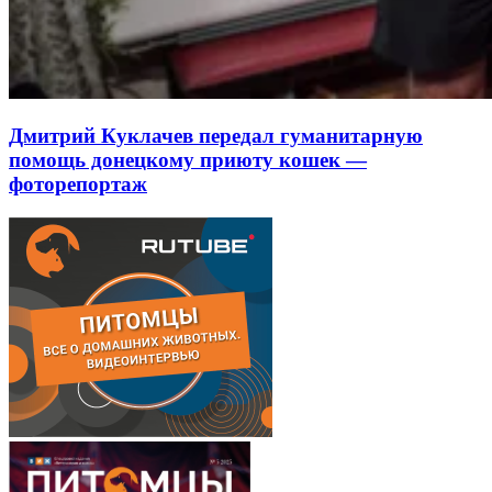
Дмитрий Куклачев передал гуманитарную
помощь донецкому приюту кошек —
фоторепортаж