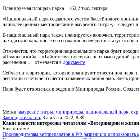
Планируемая площадь парка – 162,2 тыс. гектара.
«Национальный парк создается с учетом бассейнового принцип
наиболее ценных местообитаний амурского тигра», – следует и
В национальный парк также планируется включить территорию 
находиться парк, после его создания переведут в статус особо
Отмечается, что территория национального парка будет доход
«Помпеевский» – «Тайпингоу» послужат центрами единой тран
расселения», – отмечается в
документе
.
Сейчас на территории, которую планируют отвести под парк, 
рептилий и четыре из шести охраняемых видов рыб. Здесь прои
Парк будет относиться к ведению Минприроды России. Создать
Метки:
амурские тигры
,
минприроды
,
национальный парк
,
охр
Законодательство
,
3 августа 2022, 8:39
Какие новости интересны читателям «Ветеринарии и жизн
Еще по теме
Производителям ветпрепаратов в РФ разрешили использовать