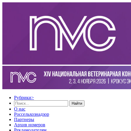
Рубрики
>
Найти
О нас
Россельхознадзор
Партнеры
Архив номеров
Рекламодателям