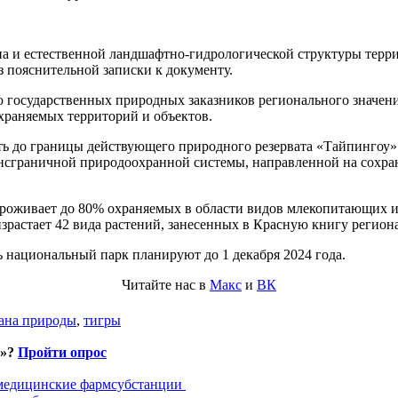
а и естественной ландшафтно-гидрологической структуры терри
з пояснительной записки к документу.
государственных природных заказников регионального значения.
 охраняемых территорий и объектов.
ить до границы действующего природного резервата «Тайпингоу
сграничной природоохранной системы, направленной на сохране
проживает до 80% охраняемых в области видов млекопитающих и 
зрастает 42 вида растений, занесенных в Красную книгу региона
 национальный парк планируют до 1 декабря 2024 года.
Читайте нас в
Макс
и
ВК
ана природы
,
тигры
и»?
Пройти опрос
 медицинские фармсубстанции