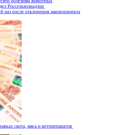
есяти болезням животных
дел Россельхознадзор
й раз после отклонения законопроекта
авках скота, мяса и ветпрепаратов