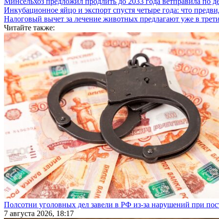
Минсельхоз предложил продлить до 2033 года ветправила по д
Инкубационное яйцо и экспорт спустя четыре года: что предви
Налоговый вычет за лечение животных предлагают уже в трети
Читайте также:
Полсотни уголовных дел завели в РФ из-за нарушений при пост
7 августа 2026, 18:17