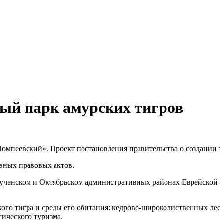
ный парк амурских тигров
Помпеевский». Проект постановления правительства о создании
вных правовых актов.
ченском и Октябрьском административных районах Еврейской ав
кого тигра и среды его обитания: кедрово-широколиственных ле
гического туризма.