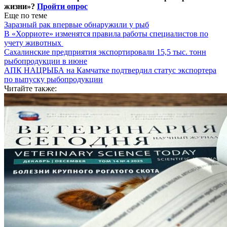
жизни»?
Пройти опрос
Еще по теме
Заразный рак впервые обнаружили у рыб
В «Хорриоте» изменятся правила работы специалистов по
учету животных
Сахалинские предприятия экспортировали 15,5 тыс. тонн
рыбопродукции в июне
АПК НАЦРЫБА на Камчатке подтвердил статус экспортера
по выпуску рыбопродукции
Читайте также: