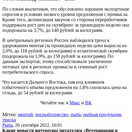
По словам аналитиков, это обусловлено хорошим экспортным
спросом в условиях низкого уровня предложения с промысла.
Кроме того, активизация закупок со стороны переработчиков
поддержала рост цен на скумбрию: за прошедшую неделю она
подорожала на 3,7%, до 140 рублей за килограмм.
В центральных регионах России наблюдался тренд к
удорожанию минтая (за прошедшую неделю цена выросла на
2,6%, до 118 рублей за килограмм) и атлантической скумбрии
(подорожала на 1,9%, до 158 рублей за килограмм). По
данным экспертов, этому способствовали увеличение
оптовых цен в регионах промысла и сезонный рост
потребительского спроса.
Что касается Дальнего Востока, там под влиянием
избыточного объема предложения на 1,8% снизилась цена на
сельдь, до 54 рублей за килограмм.
Читайте нас в
Макс
и
ВК
Метки:
минтай
,
росрыболовство
,
рыба
,
рыбная продукция
,
триска
Рыба
,
26 сентября 2022, 16:01
Какие новости интересны читателям «Ветеринарии и