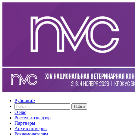
Рубрики
>
Найти
О нас
Россельхознадзор
Партнеры
Архив номеров
Рекламодателям