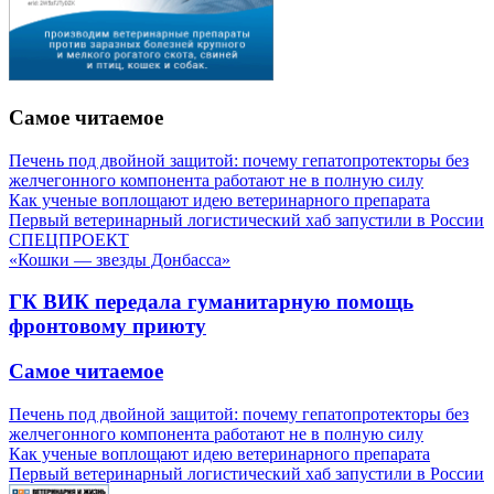
Самое читаемое
Печень под двойной защитой: почему гепатопротекторы без
желчегонного компонента работают не в полную силу
Как ученые воплощают идею ветеринарного препарата
Первый ветеринарный логистический хаб запустили в России
СПЕЦПРОЕКТ
«Кошки — звезды Донбасса»
ГК ВИК передала гуманитарную помощь
фронтовому приюту
Самое читаемое
Печень под двойной защитой: почему гепатопротекторы без
желчегонного компонента работают не в полную силу
Как ученые воплощают идею ветеринарного препарата
Первый ветеринарный логистический хаб запустили в России