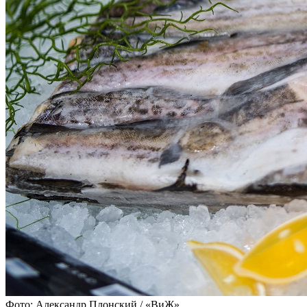
Фото: Александр Плонский / «ВиЖ»