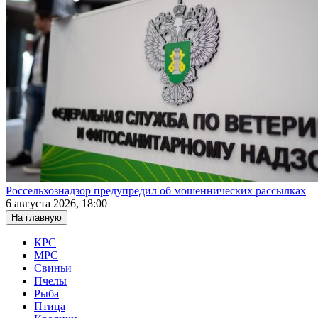
Россельхознадзор предупредил об мошеннических рассылках
6 августа 2026, 18:00
На главную
КРС
МРС
Свиньи
Пчелы
Рыба
Птица