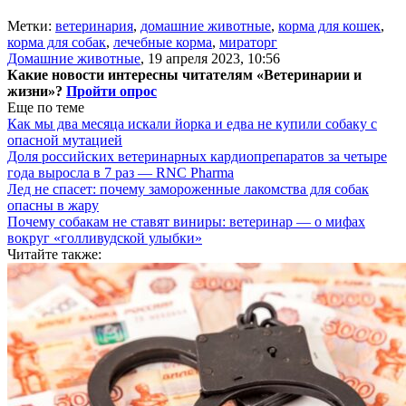
Метки:
ветеринария
,
домашние животные
,
корма для кошек
,
корма для собак
,
лечебные корма
,
мираторг
Домашние животные
,
19 апреля 2023, 10:56
Какие новости интересны читателям «Ветеринарии и
жизни»?
Пройти опрос
Еще по теме
Как мы два месяца искали йорка и едва не купили собаку с
опасной мутацией
Доля российских ветеринарных кардиопрепаратов за четыре
года выросла в 7 раз — RNC Pharma
Лед не спасет: почему замороженные лакомства для собак
опасны в жару
Почему собакам не ставят виниры: ветеринар — о мифах
вокруг «голливудской улыбки»
Читайте также: