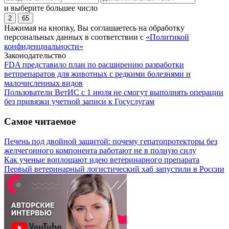
и выберите большее число
2
65
Нажимая на кнопку, Вы соглашаетесь на обработку
персональных данных в соответствии с
«Политикой
конфиденциальности»
Законодательство
FDA представило план по расширению разработки
ветпрепаратов для животных с редкими болезнями и
малочисленных видов
Пользователи ВетИС с 1 июля не смогут выполнять операции
без привязки учетной записи к Госуслугам
Самое читаемое
Печень под двойной защитой: почему гепатопротекторы без
желчегонного компонента работают не в полную силу
Как ученые воплощают идею ветеринарного препарата
Первый ветеринарный логистический хаб запустили в России