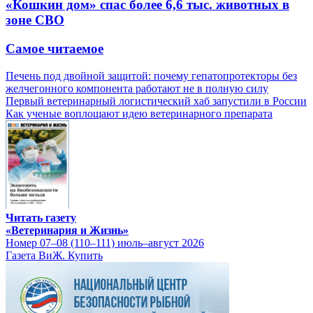
«Кошкин дом» спас более 6,6 тыс. животных в
зоне СВО
Самое читаемое
Печень под двойной защитой: почему гепатопротекторы без
желчегонного компонента работают не в полную силу
Первый ветеринарный логистический хаб запустили в России
Как ученые воплощают идею ветеринарного препарата
Читать газету
«Ветеринария и Жизнь»
Номер 07–08 (110–111) июль–август 2026
Газета ВиЖ. Купить