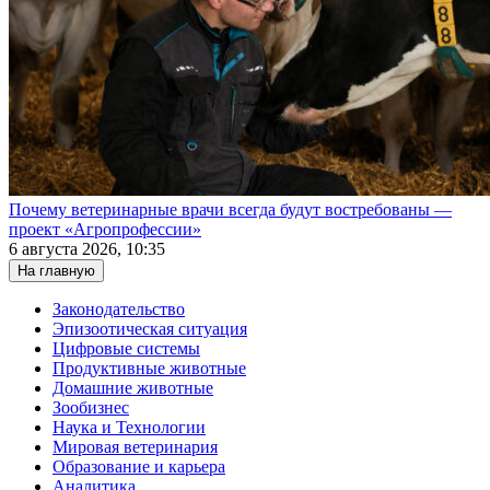
Почему ветеринарные врачи всегда будут востребованы —
проект «Агропрофессии»
6 августа 2026, 10:35
На главную
Законодательство
Эпизоотическая ситуация
Цифровые системы
Продуктивные животные
Домашние животные
Зообизнес
Наука и Технологии
Мировая ветеринария
Образование и карьера
Аналитика