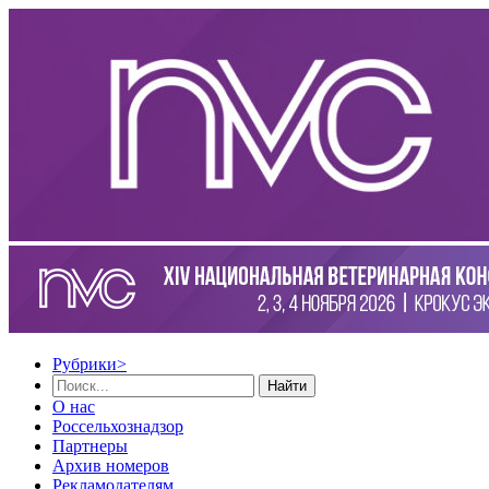
Рубрики
>
Найти
О нас
Россельхознадзор
Партнеры
Архив номеров
Рекламодателям