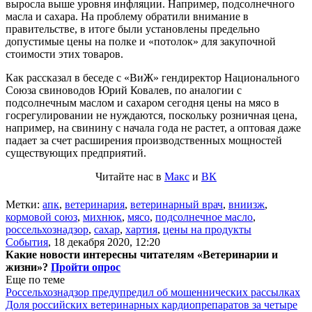
выросла выше уровня инфляции. Например, подсолнечного
масла и сахара. На проблему обратили внимание в
правительстве, в итоге были установлены предельно
допустимые цены на полке и «потолок» для закупочной
стоимости этих товаров.
Как рассказал в беседе с «ВиЖ» гендиректор Национального
Союза свиноводов Юрий Ковалев, по аналогии с
подсолнечным маслом и сахаром сегодня цены на мясо в
госрегулировании не нуждаются, поскольку розничная цена,
например, на свинину с начала года не растет, а оптовая даже
падает за счет расширения производственных мощностей
существующих предприятий.
Читайте нас в
Макс
и
ВК
Метки:
апк
,
ветеринария
,
ветеринарный врач
,
вниизж
,
кормовой союз
,
михнюк
,
мясо
,
подсолнечное масло
,
россельхознадзор
,
сахар
,
хартия
,
цены на продукты
События
,
18 декабря 2020, 12:20
Какие новости интересны читателям «Ветеринарии и
жизни»?
Пройти опрос
Еще по теме
Россельхознадзор предупредил об мошеннических рассылках
Доля российских ветеринарных кардиопрепаратов за четыре