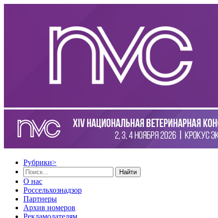
Рубрики
>
Найти
О нас
Россельхознадзор
Партнеры
Архив номеров
Рекламодателям