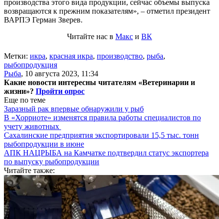
производства этого вида продукции, сейчас объемы выпуска
возвращаются к прежним показателям», – отметил президент
ВАРПЭ Герман Зверев.
Читайте нас в
Макс
и
ВК
Метки:
икра
,
красная икра
,
производство
,
рыба
,
рыбопродукция
Рыба
,
10 августа 2023, 11:34
Какие новости интересны читателям «Ветеринарии и
жизни»?
Пройти опрос
Еще по теме
Заразный рак впервые обнаружили у рыб
В «Хорриоте» изменятся правила работы специалистов по
учету животных
Сахалинские предприятия экспортировали 15,5 тыс. тонн
рыбопродукции в июне
АПК НАЦРЫБА на Камчатке подтвердил статус экспортера
по выпуску рыбопродукции
Читайте также: