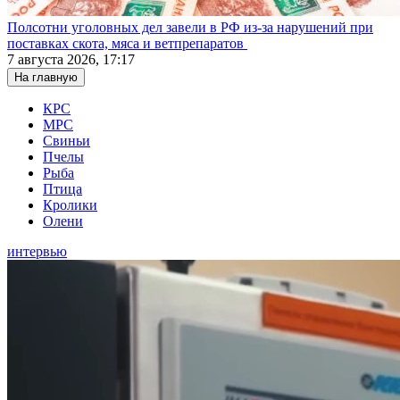
Полсотни уголовных дел завели в РФ из-за нарушений при
поставках скота, мяса и ветпрепаратов
7 августа 2026, 17:17
На главную
КРС
МРС
Свиньи
Пчелы
Рыба
Птица
Кролики
Олени
интервью