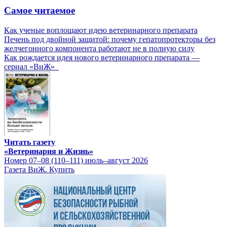
Самое читаемое
Как ученые воплощают идею ветеринарного препарата
Печень под двойной защитой: почему гепатопротекторы без
желчегонного компонента работают не в полную силу
Как рождается идея нового ветеринарного препарата —
сериал «ВиЖ»
Читать газету
«Ветеринария и Жизнь»
Номер 07–08 (110–111) июль–август 2026
Газета ВиЖ. Купить