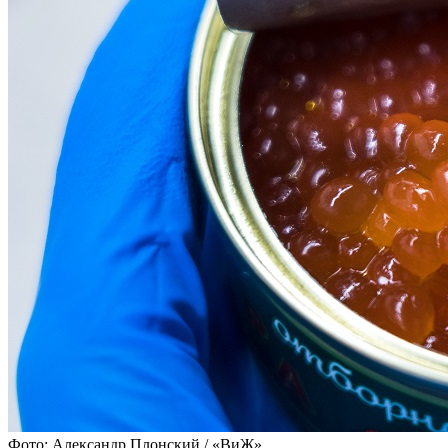
Фото: Александр Плонский / «ВиЖ»