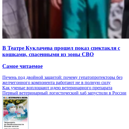
В Театре Куклачева прошел показ спектакля с
кошками, спасенными из зоны СВО
Самое читаемое
Печень под двойной защитой: почему гепатопротекторы без
желчегонного компонента работают не в полную силу
Как ученые воплощают идею ветеринарного препарата
Первый ветеринарный логистический хаб запустили в России