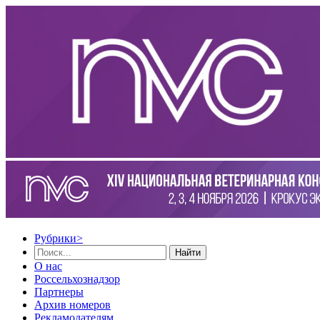
Рубрики
>
Найти
О нас
Россельхознадзор
Партнеры
Архив номеров
Рекламодателям