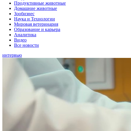
Продуктивные животные
Домашние животные
Зообизнес
Наука и Технологии
Мировая ветеринария
Образование и карьера
Аналитика
Видео
Все новости
интервью