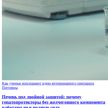
Как ученые воплощают идею ветеринарного препарата
Питомцы
Печень под двойной защитой: почему
гепатопротекторы без желчегонного компонента
работают не в полную силу