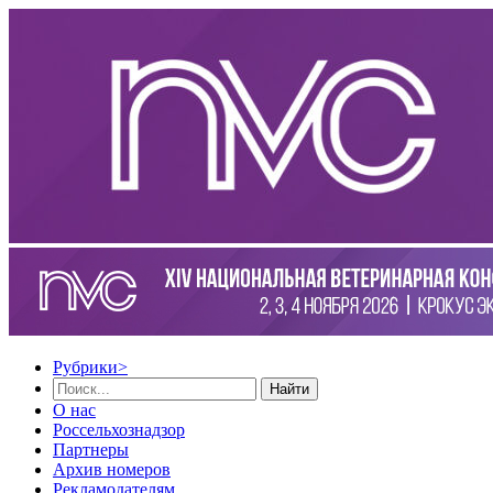
Рубрики
>
Найти
О нас
Россельхознадзор
Партнеры
Архив номеров
Рекламодателям