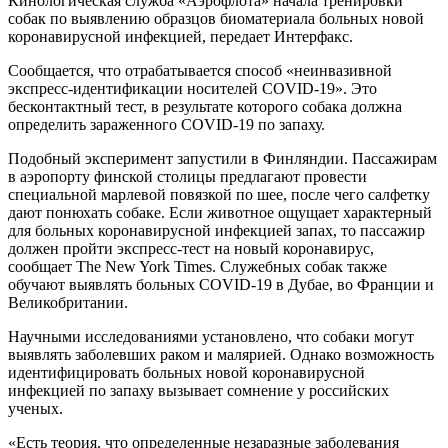
Кинологическая служба «Аэрофлота» начала тренировки
собак по выявлению образцов биоматериала больных новой
коронавирусной инфекцией, передает Интерфакс.
Сообщается, что отрабатывается способ «неинвазивной
экспресс-идентификации носителей COVID-19». Это
бесконтактный тест, в результате которого собака должна
определить зараженного COVID-19 по запаху.
Подобный эксперимент запустили в Финляндии. Пассажирам
в аэропорту финской столицы предлагают провести
специальной марлевой повязкой по шее, после чего салфетку
дают понюхать собаке. Если животное ощущает характерный
для больных коронавирусной инфекцией запах, то пассажир
должен пройти экспресс-тест на новый коронавирус,
сообщает The New York Times. Служебных собак также
обучают выявлять больных COVID-19 в Дубае, во Франции и
Великобритании.
Научными исследованиями установлено, что собаки могут
выявлять заболевших раком и малярией. Однако возможность
идентифицировать больных новой коронавирусной
инфекцией по запаху вызывает сомнение у российских
ученых.
«Есть теория, что определенные незаразные заболевания