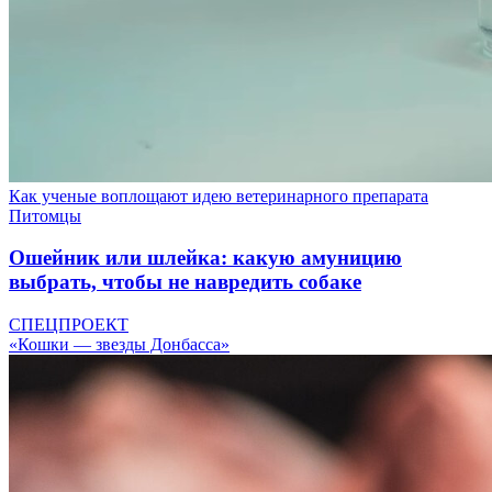
Как ученые воплощают идею ветеринарного препарата
Питомцы
Ошейник или шлейка: какую амуницию
выбрать, чтобы не навредить собаке
СПЕЦПРОЕКТ
«Кошки — звезды Донбасса»