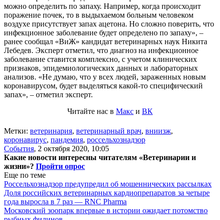
можно определить по запаху. Например, когда происходит
поражение почек, то в выдыхаемом больным человеком
воздухе присутствует запах ацетона. Но сложно поверить, что
инфекционное заболевание будет определено по запаху», –
ранее сообщал «ВиЖ» кандидат ветеринарных наук Никита
Лебедев. Эксперт отметил, что диагноз на инфекционное
заболевание ставится комплексно, с учетом клинических
признаков, эпидемиологических данных и лабораторных
анализов. «Не думаю, что у всех людей, зараженных новым
коронавирусом, будет выделяться какой-то специфический
запах», – отметил эксперт.
Читайте нас в
Макс
и
ВК
Метки:
ветеринария
,
ветеринарный врач
,
вниизж
,
коронавирус
,
пандемия
,
россельхознадзор
События
,
2 октября 2020, 10:05
Какие новости интересны читателям «Ветеринарии и
жизни»?
Пройти опрос
Еще по теме
Россельхознадзор предупредил об мошеннических рассылках
Доля российских ветеринарных кардиопрепаратов за четыре
года выросла в 7 раз — RNC Pharma
Московский зоопарк впервые в истории ожидает потомство
рыбных филинов