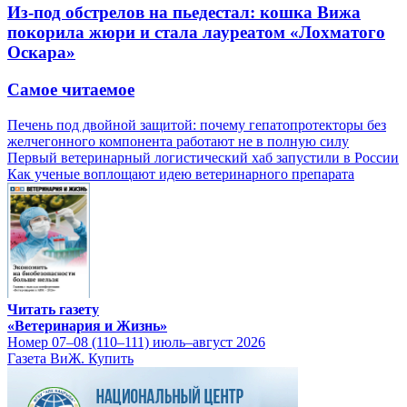
Из-под обстрелов на пьедестал: кошка Вижа
покорила жюри и стала лауреатом «Лохматого
Оскара»
Самое читаемое
Печень под двойной защитой: почему гепатопротекторы без
желчегонного компонента работают не в полную силу
Первый ветеринарный логистический хаб запустили в России
Как ученые воплощают идею ветеринарного препарата
Читать газету
«Ветеринария и Жизнь»
Номер 07–08 (110–111) июль–август 2026
Газета ВиЖ. Купить