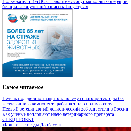
Пользователи ВетИС с 1 июля не смогут выполнять операции
без привязки учетной записи к Госуслугам
Самое читаемое
Печень под двойной защитой: почему гепатопротекторы без
желчегонного компонента работают не в полную силу
Первый ветеринарный логистический хаб запустили в России
Как ученые воплощают идею ветеринарного препарата
СПЕЦПРОЕКТ
«Кошки — звезды Донбасса»