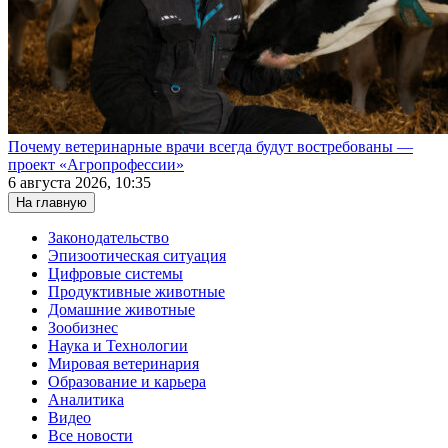
Почему ветеринарные врачи всегда будут востребованы —
проект «Агропрофессии»
6 августа 2026, 10:35
На главную
Законодательство
Эпизоотическая ситуация
Цифровые системы
Продуктивные животные
Домашние животные
Зообизнес
Наука и Технологии
Мировая ветеринария
Образование и карьера
Аналитика
Видео
Все новости