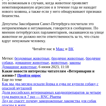
это возможным в случаях, когда животное проявляет
немотивированную агрессию и в течение года не находит
нового хозяина, а также если у него обнаруживают признаки
бешенства.
Депутаты Заксобрания Санкт-Петербурга посчитали это
неприемлемым и негуманным, говорится в сообщении. По
мнению петербургских парламентариев, оказавшееся на улице
животное не должно нести ответственность за то, что стало
вдруг ненужным человеку.
Читайте нас в
Макс
и
ВК
Метки:
бездомные животные
,
бродячие животные
,
бродячие
собаки
,
домашние животные
,
животные
,
законы
Домашние животные
,
6 июня 2023, 11:18
Какие новости интересны читателям «Ветеринарии и
жизни»?
Пройти опрос
Еще по теме
Как мы два месяца искали йорка и едва не купили собаку с
опасной мутацией
Доля российских ветеринарных кардиопрепаратов за четыре
года выросла в 7 раз — RNC Pharma
Лед не спасет: почему замороженные лакомства для собак
опасны в жару