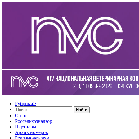
Рубрики
>
Найти
О нас
Россельхознадзор
Партнеры
Архив номеров
Рекламодателям