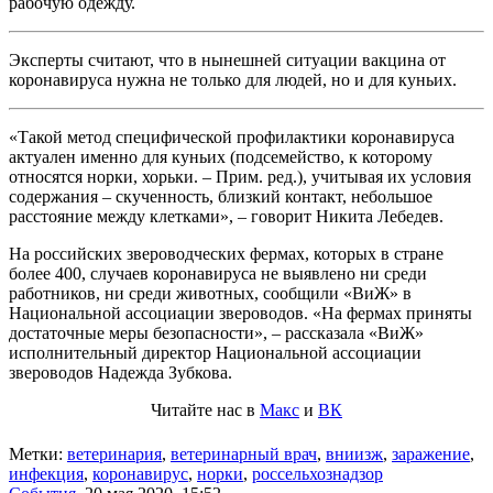
рабочую одежду.
Эксперты считают, что в нынешней ситуации вакцина от
коронавируса нужна не только для людей, но и для куньих.
«Такой метод специфической профилактики коронавируса
актуален именно для куньих (подсемейство, к которому
относятся норки, хорьки. – Прим. ред.), учитывая их условия
содержания – скученность, близкий контакт, небольшое
расстояние между клетками», – говорит Никита Лебедев.
На российских звероводческих фермах, которых в стране
более 400, случаев коронавируса не выявлено ни среди
работников, ни среди животных, сообщили «ВиЖ» в
Национальной ассоциации звероводов. «На фермах приняты
достаточные меры безопасности», – рассказала «ВиЖ»
исполнительный директор Национальной ассоциации
звероводов Надежда Зубкова.
Читайте нас в
Макс
и
ВК
Метки:
ветеринария
,
ветеринарный врач
,
вниизж
,
заражение
,
инфекция
,
коронавирус
,
норки
,
россельхознадзор