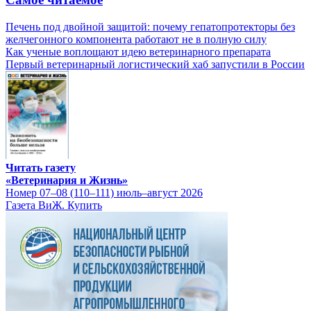
Печень под двойной защитой: почему гепатопротекторы без
желчегонного компонента работают не в полную силу
Как ученые воплощают идею ветеринарного препарата
Первый ветеринарный логистический хаб запустили в России
Читать газету
«Ветеринария и Жизнь»
Номер 07–08 (110–111) июль–август 2026
Газета ВиЖ. Купить