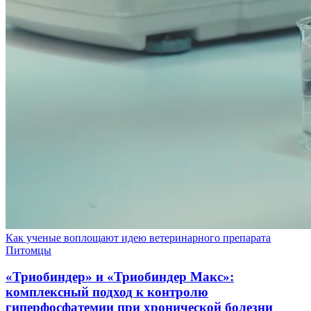
Как ученые воплощают идею ветеринарного препарата
Питомцы
«Триобиндер» и «Триобиндер Макс»:
комплексный подход к контролю
гиперфосфатемии при хронической болезни