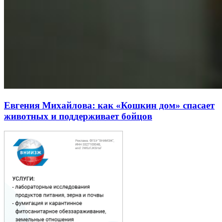
Евгения Михайлова: как «Кошкин дом» спасает
животных и поддерживает бойцов