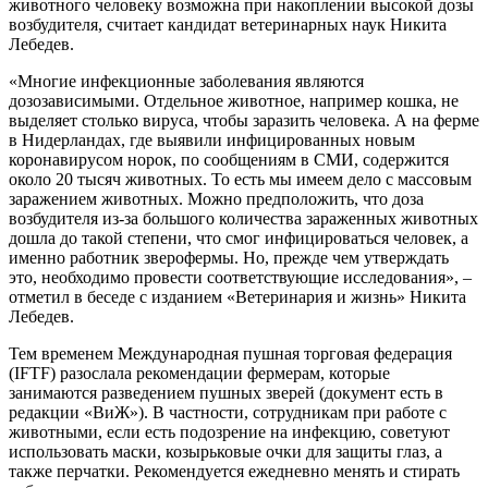
животного человеку возможна при накоплении высокой дозы
возбудителя, считает кандидат ветеринарных наук Никита
Лебедев.
«Многие инфекционные заболевания являются
дозозависимыми. Отдельное животное, например кошка, не
выделяет столько вируса, чтобы заразить человека. А на ферме
в Нидерландах, где выявили инфицированных новым
коронавирусом норок, по сообщениям в СМИ, содержится
около 20 тысяч животных. То есть мы имеем дело с массовым
заражением животных. Можно предположить, что доза
возбудителя из-за большого количества зараженных животных
дошла до такой степени, что смог инфицироваться человек, а
именно работник зверофермы. Но, прежде чем утверждать
это, необходимо провести соответствующие исследования», –
отметил в беседе с изданием «Ветеринария и жизнь» Никита
Лебедев.
Тем временем Международная пушная торговая федерация
(IFTF) разослала рекомендации фермерам, которые
занимаются разведением пушных зверей (документ есть в
редакции «ВиЖ»). В частности, сотрудникам при работе с
животными, если есть подозрение на инфекцию, советуют
использовать маски, козырьковые очки для защиты глаз, а
также перчатки. Рекомендуется ежедневно менять и стирать