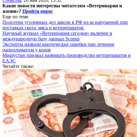
События
,
20 мая 2020, 15:52
Какие новости интересны читателям «Ветеринарии и
жизни»?
Пройти опрос
Еще по теме
Полсотни уголовных дел завели в РФ из-за нарушений при
поставках скота, мяса и ветпрепаратов
Научный журнал «Ветеринария сегодня» включен в
международную базу данных Scopus
Эксперты назвали критические ошибки при лечении
папилломатоза у коров
Мишустин призвал развивать производство ветпрепаратов в
ЕАЭС
Читайте также: