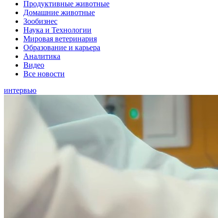
Продуктивные животные
Домашние животные
Зообизнес
Наука и Технологии
Мировая ветеринария
Образование и карьера
Аналитика
Видео
Все новости
интервью