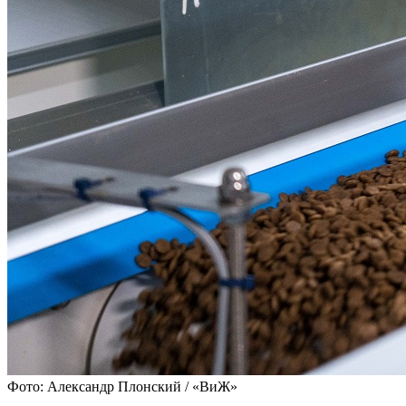
Фото: Александр Плонский / «ВиЖ»