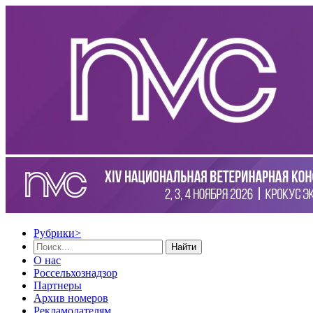
Рубрики
>
Найти
О нас
Россельхознадзор
Партнеры
Архив номеров
Рекламодателям