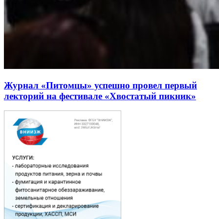
Журнал «Питомцы» успешно провел первый
лекторий на фестивале «Хвостатый пикник»