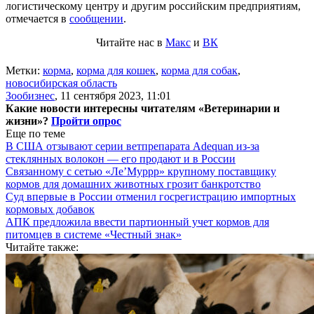
логистическому центру и другим российским предприятиям,
отмечается в
сообщении
.
Читайте нас в
Макс
и
ВК
Метки:
корма
,
корма для кошек
,
корма для собак
,
новосибирская область
Зообизнес
,
11 сентября 2023, 11:01
Какие новости интересны читателям «Ветеринарии и
жизни»?
Пройти опрос
Еще по теме
В США отзывают серии ветпрепарата Adequan из-за
стеклянных волокон — его продают и в России
Связанному с сетью «Ле’Муррр» крупному поставщику
кормов для домашних животных грозит банкротство
Суд впервые в России отменил госрегистрацию импортных
кормовых добавок
АПК предложила ввести партионный учет кормов для
питомцев в системе «Честный знак»
Читайте также: