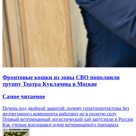
Фронтовые кошки из зоны СВО пополнили
труппу Театра Куклачева в Москве
Самое читаемое
Печень под двойной защитой: почему гепатопротекторы без
желчегонного компонента работают не в полную силу
Первый ветеринарный логистический хаб запустили в России
Как ученые воплощают идею ветеринарного препарата