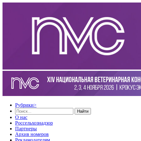
Рубрики
>
Найти
О нас
Россельхознадзор
Партнеры
Архив номеров
Рекламодателям