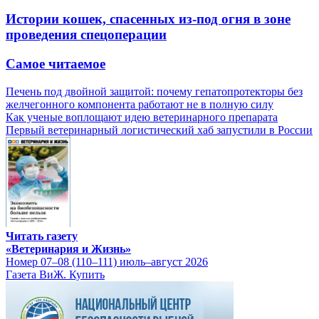
Истории кошек, спасенных из-под огня в зоне
проведения спецоперации
Самое читаемое
Печень под двойной защитой: почему гепатопротекторы без
желчегонного компонента работают не в полную силу
Как ученые воплощают идею ветеринарного препарата
Первый ветеринарный логистический хаб запустили в России
Читать газету
«Ветеринария и Жизнь»
Номер 07–08 (110–111) июль–август 2026
Газета ВиЖ. Купить