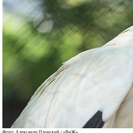
Фото: Александр Плонский / «ВиЖ»