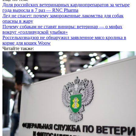
Доля российских ветеринарных кардиопрепаратов за четыре
года выросла в 7 раз — RNC Pharma
Лед не спасет: почему замороженные лакомства для собак
опасны в жару
Почему собакам не ставят виниры: ветеринар — о мифах
вокруг «голливудской улыбки»
Россельхознадзор не обнаружил заявленное мясо кролика в
корме для кошек Woow
Читайте также: