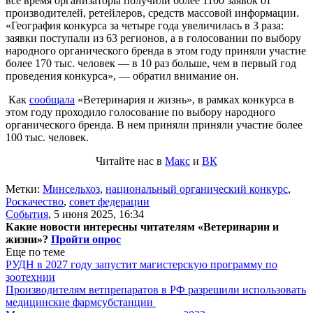
все время организаторы получили более 1100 заявок от
производителей, ретейлеров, средств массовой информации.
«География конкурса за четыре года увеличилась в 3 раза:
заявки поступали из 63 регионов, а в голосовании по выбору
народного органического бренда в этом году приняли участие
более 170 тыс. человек — в 10 раз больше, чем в первый год
проведения конкурса», — обратил внимание он.
Как
сообщала
«Ветеринария и жизнь», в рамках конкурса в
этом году проходило голосование по выбору народного
органического бренда. В нем приняли приняли участие более
100 тыс. человек.
Читайте нас в
Макс
и
ВК
Метки:
Минсельхоз
,
национальный органический конкурс
,
Роскачество
,
совет федерации
События
,
5 июня 2025, 16:34
Какие новости интересны читателям «Ветеринарии и
жизни»?
Пройти опрос
Еще по теме
РУДН в 2027 году запустит магистерскую программу по
зоотехнии
Производителям ветпрепаратов в РФ разрешили использовать
медицинские фармсубстанции