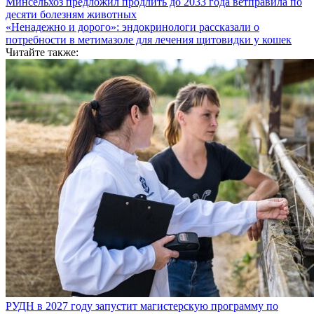
Минсельхоз предложил продлить до 2033 года ветправила по
десяти болезням животных
«Ненадежно и дорого»: эндокринологи рассказали о
потребности в метимазоле для лечения щитовидки у кошек
Читайте также:
РУДН в 2027 году запустит магистерскую программу по