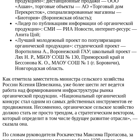
продукцией»: дистанционные продажи — ООО
«Ашан», торговые объекты — АО «Торговый дом
Перекресток», специализированные магазины —
«Биотория» (Воронежская область);
«Лидер по публикациям информации об органической
продукции»: СМИ — РИА Новости, интернет-ресурс —
Анита Цой;
«Лучший молодежный проект по популяризации
органической продукции»: студенческий проект —
Воротилина А., Воронежский ГАУ; школьный проект —
Лях Н. Р., МБОУ СОШ № 130, Приморский край и
Бессонова К. О., МАОУ СОШ № 1 (г. Боровичи),
Новгородская область.
Как отметила заместитель министра сельского хозяйства
России Ксения Шевелкина, уже более шести лет ведется
работа над формированием инфраструктуры рынка
органической продукции. «Национальный органический
конкурс стал одним из самых действенных инструментов ее
продвижения. Несомненно, органическое сельское хозяйство
должно стать не просто трендом, а стратегическим вектором,
который определит в том числе будущее развитие отрасли», —
сказала она.
По словам руководителя Роскачества Максима Протасова, за