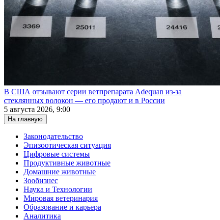
В США отзывают серии ветпрепарата Adequan из-за
стеклянных волокон — его продают и в России
5 августа 2026, 9:00
На главную
Законодательство
Эпизоотическая ситуация
Цифровые системы
Продуктивные животные
Домашние животные
Зообизнес
Наука и Технологии
Мировая ветеринария
Образование и карьера
Аналитика