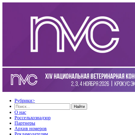
Рубрики
>
Найти
О нас
Россельхознадзор
Партнеры
Архив номеров
Рекламодателям