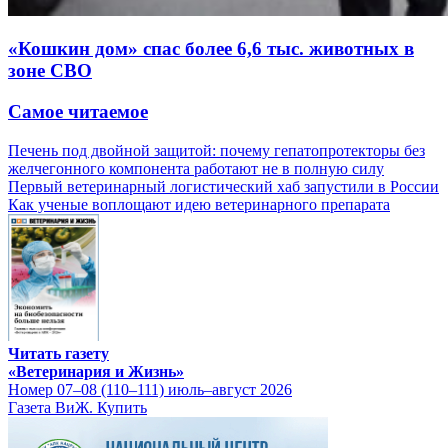
«Кошкин дом» спас более 6,6 тыс. животных в
зоне СВО
Самое читаемое
Печень под двойной защитой: почему гепатопротекторы без
желчегонного компонента работают не в полную силу
Первый ветеринарный логистический хаб запустили в России
Как ученые воплощают идею ветеринарного препарата
Читать газету
«Ветеринария и Жизнь»
Номер 07–08 (110–111) июль–август 2026
Газета ВиЖ. Купить