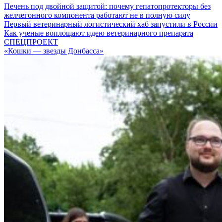
Печень под двойной защитой: почему гепатопротекторы без
желчегонного компонента работают не в полную силу
Первый ветеринарный логистический хаб запустили в России
Как ученые воплощают идею ветеринарного препарата
СПЕЦПРОЕКТ
«Кошки — звезды Донбасса»