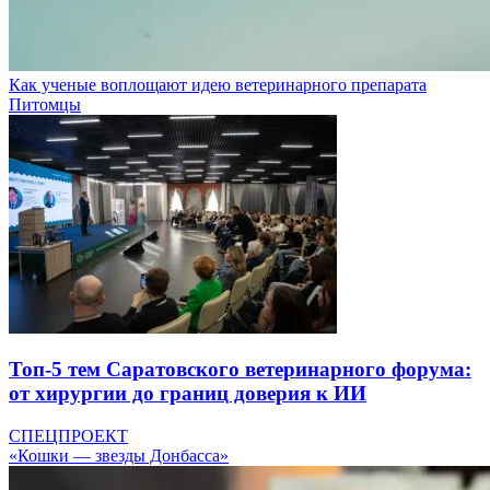
Как ученые воплощают идею ветеринарного препарата
Питомцы
Топ-5 тем Саратовского ветеринарного форума:
от хирургии до границ доверия к ИИ
СПЕЦПРОЕКТ
«Кошки — звезды Донбасса»