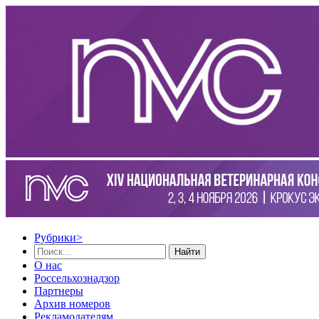
Рубрики
>
Найти
О нас
Россельхознадзор
Партнеры
Архив номеров
Рекламодателям