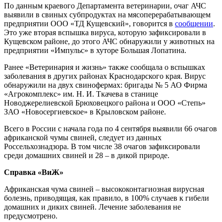
По данным краевого Департамента ветеринарии, очаг АЧС
выявили в свиных субпродуктах на мясоперерабатывающем
предприятии ООО «ТД Кущевский», говорится в
сообщении
.
Это уже вторая вспышка вируса, которую зафиксировали в
Кущевском районе, до этого АЧС обнаружили у животных на
предприятии «Импульс» в хуторе Большая Лопатина.
Ранее «Ветеринария и жизнь» также сообщала о вспышках
заболевания в других районах Краснодарского края. Вирус
обнаружили на двух свинофермах: бригады № 5 АО Фирма
«Агрокомплекс» им. Н. И. Ткачева в станице
Новоджерелиевской Брюховецкого района и ООО «Степь»
ЗАО «Новосергиевское» в Крыловском районе.
Всего в России с начала года по 4 сентября выявили 66 очагов
африканской чумы свиней, следует из данных
Россельхознадзора. В том числе 38 очагов зафиксировали
среди домашних свиней и 28 – в дикой природе.
Справка «ВиЖ»
Африканская чума свиней – высококонтагиозная вирусная
болезнь, приводящая, как правило, в 100% случаев к гибели
домашних и диких свиней. Лечение заболевания не
предусмотрено.