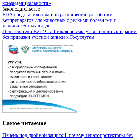
конфиденциальности»
Законодательство
FDA представило план по расширению разработки
ветпрепаратов для животных с редкими болезнями и
малочисленных видов
Пользователи ВетИС с 1 июля не смогут выполнять операции
без привязки учетной записи к Госуслугам
Самое читаемое
Печень под двойной защитой: почему гепатопротекторы без