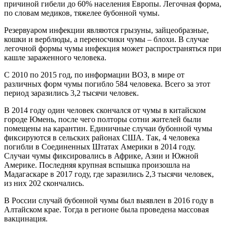
причиной гибели до 60% населения Европы. Легочная форма,
по словам медиков, тяжелее бубонной чумы.
Резервуаром инфекции являются грызуны, зайцеобразные,
кошки и верблюды, а переносчики чумы – блохи. В случае
легочной формы чумы инфекция может распространяться при
кашле зараженного человека.
С 2010 по 2015 год, по информации ВОЗ, в мире от
различных форм чумы погибло 584 человека. Всего за этот
период заразились 3,2 тысячи человек.
В 2014 году один человек скончался от чумы в китайском
городе Юмень, после чего полторы сотни жителей были
помещены на карантин. Единичные случаи бубонной чумы
фиксируются в сельских районах США. Так, 4 человека
погибли в Соединенных Штатах Америки в 2014 году.
Случаи чумы фиксировались в Африке, Азии и Южной
Америке. Последняя крупная вспышка произошла на
Мадагаскаре в 2017 году, где заразились 2,3 тысячи человек,
из них 202 скончались.
В России случай бубонной чумы был выявлен в 2016 году в
Алтайском крае. Тогда в регионе была проведена массовая
вакцинация.