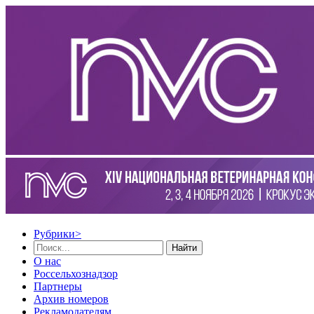
Рубрики
>
Найти
О нас
Россельхознадзор
Партнеры
Архив номеров
Рекламодателям