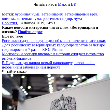
Читайте нас в
Макс
и
ВК
Метки:
бубонная чума
,
ветеринария
,
ветеринарный врач
,
вниизж
,
легочная чума
,
россельхознадзор
,
чума
События
,
14 ноября 2019, 14:53
Какие новости интересны читателям «Ветеринарии и
жизни»?
Пройти опрос
Еще по теме
Россельхознадзор предупредил об мошеннических рассылках
Доля российских ветеринарных кардиопрепаратов за четыре
года выросла в 7 раз — RNC Pharma
Московский зоопарк впервые в истории ожидает потомство
рыбных филинов
В Нидерландах нашли новый парвовирус, связанный с
необычным заболеванием поросят
Читайте также: