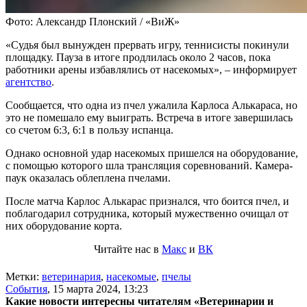
Фото: Александр Плонский / «ВиЖ»
«Судья был вынужден прервать игру, теннисисты покинули
площадку. Пауза в итоге продлилась около 2 часов, пока
работники арены избавлялись от насекомых», – информирует
агентство
.
Сообщается, что одна из пчел ужалила Карлоса Алькараса, но
это не помешало ему выиграть. Встреча в итоге завершилась
со счетом 6:3, 6:1 в пользу испанца.
Однако основной удар насекомых пришелся на оборудование,
с помощью которого шла трансляция соревнований. Камера-
паук оказалась облеплена пчелами.
После матча Карлос Алькарас признался, что боится пчел, и
поблагодарил сотрудника, который мужественно очищал от
них оборудование корта.
Читайте нас в
Макс
и
ВК
Метки:
ветеринария
,
насекомые
,
пчелы
События
,
15 марта 2024, 13:23
Какие новости интересны читателям «Ветеринарии и