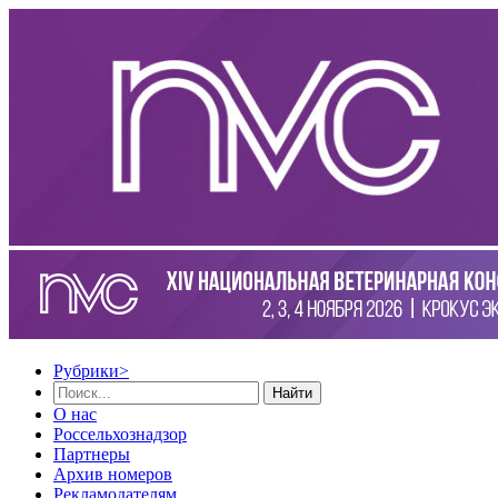
Рубрики
>
Найти
О нас
Россельхознадзор
Партнеры
Архив номеров
Рекламодателям