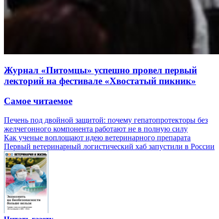
Журнал «Питомцы» успешно провел первый
лекторий на фестивале «Хвостатый пикник»
Самое читаемое
Печень под двойной защитой: почему гепатопротекторы без
желчегонного компонента работают не в полную силу
Как ученые воплощают идею ветеринарного препарата
Первый ветеринарный логистический хаб запустили в России