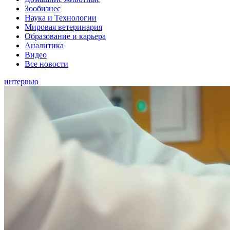
Зообизнес
Наука и Технологии
Мировая ветеринария
Образование и карьера
Аналитика
Видео
Все новости
интервью