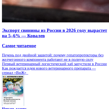
Экспорт свинины из России в 2026 году вырастет
на 5–6% — Ковалев
Самое читаемое
Печень под двойной защитой: почему гепатопротекторы без
желчегонного компонента работают не в полную силу
Первый ветеринарный логистический хаб запустили в России
Как рождается идея нового ветеринарного препарата —
сериал «ВиЖ»
Читать газету