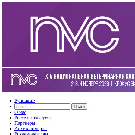
Рубрики
>
Найти
О нас
Россельхознадзор
Партнеры
Архив номеров
Рекламодателям