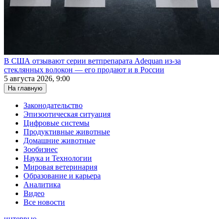
В США отзывают серии ветпрепарата Adequan из-за
стеклянных волокон — его продают и в России
5 августа 2026, 9:00
На главную
Законодательство
Эпизоотическая ситуация
Цифровые системы
Продуктивные животные
Домашние животные
Зообизнес
Наука и Технологии
Мировая ветеринария
Образование и карьера
Аналитика
Видео
Все новости
интервью