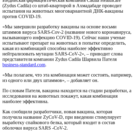
Индийская фармацевтическая компания Cadila Healthcare
(Zydus Cadila) со штаб-квартирой в Ахмадабаде проводит
испытания на животных многовариантной ДНК-вакцины
против COVID-19.
«Мы завершили разработку вакцины на основе восьми
штаммов вируса SARS-Cov-2 (название нового коронавируса,
вызывающего инфекцию COVID-19). Сейчас наши ученые
испытывают препарат на животных в попытке определить,
какая из комбинаций способна наиболее эффективно
нейтрализовать мутации SARS-CoV-2», – приводит слова
представителя компании Zydus Cadila Шарвила Пателя
business-standard.com
.
«Мы полагаем, что эта комбинация может состоять, например,
из одного или двух штаммов», – добавляет он.
По словам Пателя, вакцина находится на стадии разработки, а
исследования на животных покажут, какая комбинация
наиболее эффективна.
Как сообщили разработчики, новая вакцина, которая
получила название ZyCoV-D, при введении стимулирует
выработку спайкового белка, который входит в состав
оболочки вируса SARS -CoV-2.