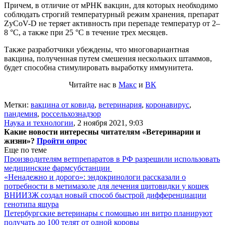
Причем, в отличие от мРНК вакцин, для которых необходимо
соблюдать строгий температурный режим хранения, препарат
ZyCoV-D не теряет активность при перепаде температур от 2–
8 °C, а также при 25 °C в течение трех месяцев.
Также разработчики убеждены, что многовариантная
вакцина, полученная путем смешения нескольких штаммов,
будет способна стимулировать выработку иммунитета.
Читайте нас в
Макс
и
ВК
Метки:
вакцина от ковида
,
ветеринария
,
коронавирус
,
пандемия
,
россельхознадзор
Наука и технологии
,
2 ноября 2021, 9:03
Какие новости интересны читателям «Ветеринарии и
жизни»?
Пройти опрос
Еще по теме
Производителям ветпрепаратов в РФ разрешили использовать
медицинские фармсубстанции
«Ненадежно и дорого»: эндокринологи рассказали о
потребности в метимазоле для лечения щитовидки у кошек
ВНИИЗЖ создал новый способ быстрой дифференциации
генотипа ящура
Петербургские ветеринары с помощью ин витро планируют
получать до 100 телят от одной коровы