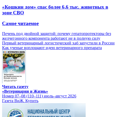
«Кошкин дом» спас более 6,6 тыс. животных в
зоне СВО
Самое читаемое
Печень под двойной защитой: почему гепатопротекторы без
желчегонного компонента работают не в полную силу
Первый ветеринарный логистический хаб запустили в России
Как ученые воплощают идею ветеринарного препарата
Читать газету
«Ветеринария и Жизнь»
Номер 07–08 (110–111) июль–август 2026
Газета ВиЖ. Купить