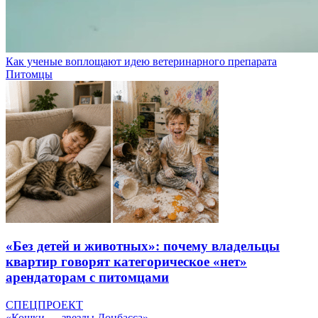
Как ученые воплощают идею ветеринарного препарата
Питомцы
«Без детей и животных»: почему владельцы
квартир говорят категорическое «нет»
арендаторам с питомцами
СПЕЦПРОЕКТ
«Кошки — звезды Донбасса»