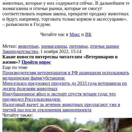
животных, которые у них содержатся сейчас. В дальнейшем те
зоомагазины и птичьи рынки, которые не смогут
соответствовать нормам закона, прекратят продажу животных
и будут, например, торговать только кормом и аксессуарами»,
– разъяснили в Госдуме.
Читайте нас в
Макс
и
ВК
Метки:
животные
,
зоомагазины
,
питомцы
,
птичьи рынки
Законодательство
,
1 ноября 2022, 15:14
Какие новости интересны читателям «Ветеринарии и
жизни»?
Пройти опрос
Еще по теме
Производителям ветпрепаратов в РФ разрешили использовать
медицинские фармсубстанции
Минсельхоз предложил продлить до 2033 года ветправила по
десяти болезням животных
Инкубационное яйцо и экспорт спустя четыре года: что
предвидел Россельхознадзор
Налоговый вычет за лечение животных предлагают уже в
третий раз после отклонения законопроекта
Читайте также: