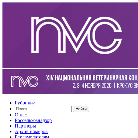
Рубрики
>
Найти
О нас
Россельхознадзор
Партнеры
Архив номеров
Рекламодателям