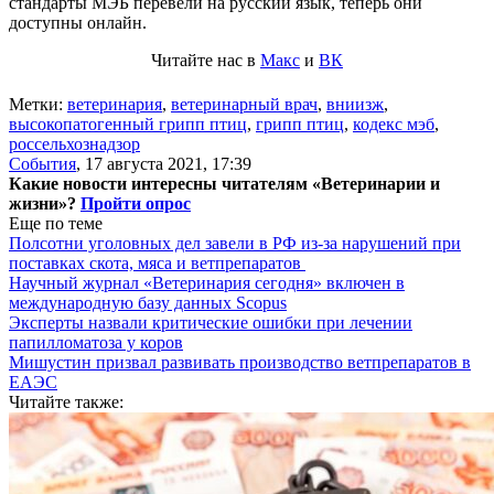
стандарты МЭБ перевели на русский язык, теперь они
доступны онлайн.
Читайте нас в
Макс
и
ВК
Метки:
ветеринария
,
ветеринарный врач
,
вниизж
,
высокопатогенный грипп птиц
,
грипп птиц
,
кодекс мэб
,
россельхознадзор
События
,
17 августа 2021, 17:39
Какие новости интересны читателям «Ветеринарии и
жизни»?
Пройти опрос
Еще по теме
Полсотни уголовных дел завели в РФ из-за нарушений при
поставках скота, мяса и ветпрепаратов
Научный журнал «Ветеринария сегодня» включен в
международную базу данных Scopus
Эксперты назвали критические ошибки при лечении
папилломатоза у коров
Мишустин призвал развивать производство ветпрепаратов в
ЕАЭС
Читайте также: