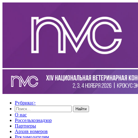
Рубрики
>
Найти
О нас
Россельхознадзор
Партнеры
Архив номеров
Рекламодателям