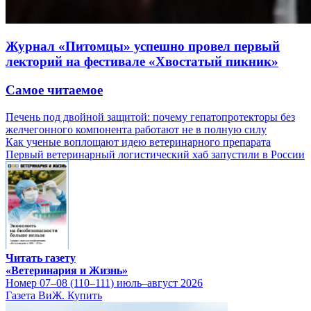
Журнал «Питомцы» успешно провел первый
лекторий на фестивале «Хвостатый пикник»
Самое читаемое
Печень под двойной защитой: почему гепатопротекторы без
желчегонного компонента работают не в полную силу
Как ученые воплощают идею ветеринарного препарата
Первый ветеринарный логистический хаб запустили в России
Читать газету
«Ветеринария и Жизнь»
Номер 07–08 (110–111) июль–август 2026
Газета ВиЖ. Купить