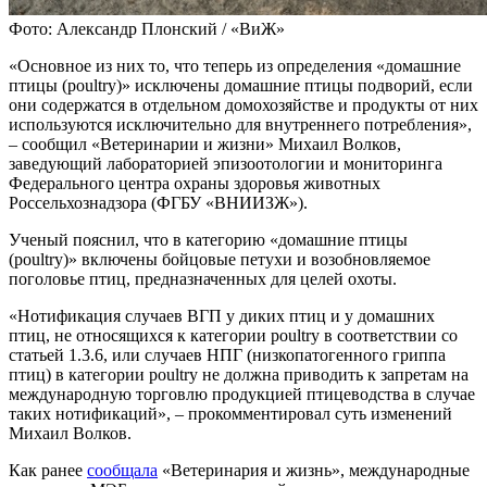
Фото: Александр Плонский / «ВиЖ»
«Основное из них то, что теперь из определения «домашние
птицы (poultry)» исключены домашние птицы подворий, если
они содержатся в отдельном домохозяйстве и продукты от них
используются исключительно для внутреннего потребления»,
– сообщил «Ветеринарии и жизни» Михаил Волков,
заведующий лабораторией эпизоотологии и мониторинга
Федерального центра охраны здоровья животных
Россельхознадзора (ФГБУ «ВНИИЗЖ»).
Ученый пояснил, что в категорию «домашние птицы
(poultry)» включены бойцовые петухи и возобновляемое
поголовье птиц, предназначенных для целей охоты.
«Нотификация случаев ВГП у диких птиц и у домашних
птиц, не относящихся к категории poultry в соответствии со
статьей 1.3.6, или случаев НПГ (низкопатогенного гриппа
птиц) в категории poultry не должна приводить к запретам на
международную торговлю продукцией птицеводства в случае
таких нотификаций», – прокомментировал суть изменений
Михаил Волков.
Как ранее
сообщала
«Ветеринария и жизнь», международные