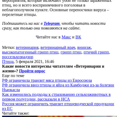
мероприятия, которые включают убой не только зараженных
птиц, но и всего восприимчивого поголовья в
неблагополучном пункте. Основные переносчики вируса –
перелетные птицы.
Подпишитесь на нас в
Telegram
, чтобы читать новости
сразу, как только они появляются на сайте.
Читайте нас в
Макс
и
ВК
Метки:
ветеринария
,
ветеринарный врач
,
вниизж
,
высокопатогенный грипп птиц
,
грипп птиц
,
птичий грипп
,
россельхознадзор
Птица
,
5 февраля 2021, 16:46
Какие новости интересны читателям «Ветеринарии и
жизни»?
Пройти опрос
Еще по теме
РФ ограничила транзит мяса птицы из Евросоюза
РФ ограничила ввоз птицы и яйца из Камбоджи из-за болезни
Ньюкасла
Как изменились подходы к страхованию сельхозживотных в
первом полугодии, рассказали в НСА
Россия может ограничить транзит птицеводческой продукции
из ЕС
Читайте также: