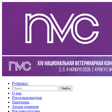
Рубрики
>
Найти
О нас
Россельхознадзор
Партнеры
Архив номеров
Рекламодателям