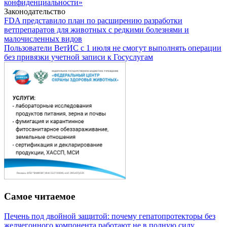
конфиденциальности»
Законодательство
FDA представило план по расширению разработки
ветпрепаратов для животных с редкими болезнями и
малочисленных видов
Пользователи ВетИС с 1 июля не смогут выполнять операции
без привязки учетной записи к Госуслугам
Самое читаемое
Печень под двойной защитой: почему гепатопротекторы без
желчегонного компонента работают не в полную силу