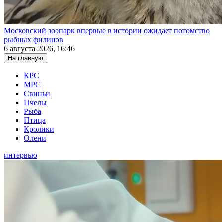
Московский зоопарк впервые в истории ожидает потомство
рыбных филинов
6 августа 2026, 16:46
На главную
КРС
МРС
Свиньи
Пчелы
Рыба
Птица
Кролики
Олени
интервью