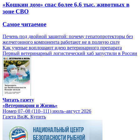
«Кошкин дом» спас более 6,6 тыс. животных в
зоне СВО
Самое читаемое
Печень под двойной защитой: почему гепатопротекторы без
желчегонного компонента работают не в полную силу
Как ученые воплощают идею ветеринарного препарата
Первый ветеринарный логистический хаб запустили в России
Читать газету
«Ветеринария и Жизнь»
Номер 07–08 (110–111) июль–август 2026
Газета ВиЖ. Купить