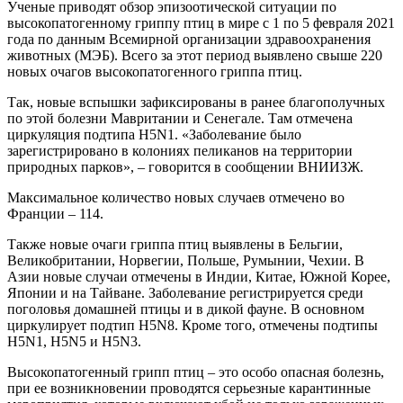
Ученые приводят обзор эпизоотической ситуации по
высокопатогенному гриппу птиц в мире с 1 по 5 февраля 2021
года по данным Всемирной организации здравоохранения
животных (МЭБ). Всего за этот период выявлено свыше 220
новых очагов высокопатогенного гриппа птиц.
Так, новые вспышки зафиксированы в ранее благополучных
по этой болезни Мавритании и Сенегале. Там отмечена
циркуляция подтипа H5N1. «Заболевание было
зарегистрировано в колониях пеликанов на территории
природных парков», – говорится в сообщении ВНИИЗЖ.
Максимальное количество новых случаев отмечено во
Франции – 114.
Также новые очаги гриппа птиц выявлены в Бельгии,
Великобритании, Норвегии, Польше, Румынии, Чехии. В
Азии новые случаи отмечены в Индии, Китае, Южной Корее,
Японии и на Тайване. Заболевание регистрируется среди
поголовья домашней птицы и в дикой фауне. В основном
циркулирует подтип H5N8. Кроме того, отмечены подтипы
H5N1, H5N5 и H5N3.
Высокопатогенный грипп птиц – это особо опасная болезнь,
при ее возникновении проводятся серьезные карантинные