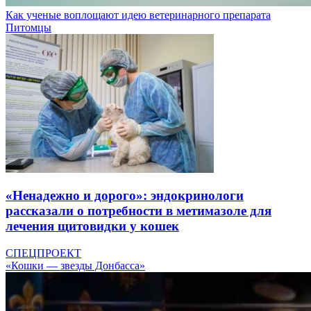
Как ученые воплощают идею ветеринарного препарата
Питомцы
«Ненадежно и дорого»: эндокринологи
рассказали о потребности в метимазоле для
лечения щитовидки у кошек
СПЕЦПРОЕКТ
«Кошки — звезды Донбасса»