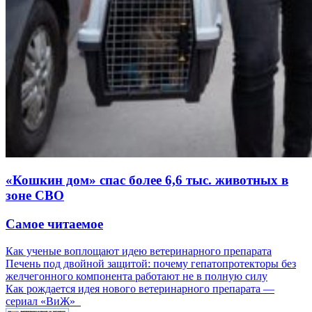
«Кошкин дом» спас более 6,6 тыс. животных в
зоне СВО
Самое читаемое
Как ученые воплощают идею ветеринарного препарата
Печень под двойной защитой: почему гепатопротекторы без
желчегонного компонента работают не в полную силу
Как рождается идея нового ветеринарного препарата —
сериал «ВиЖ»