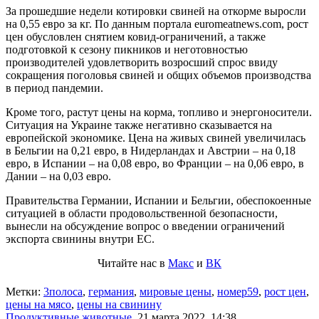
За прошедшие недели котировки свиней на откорме выросли
на 0,55 евро за кг. По данным портала euromeatnews.com, рост
цен обусловлен снятием ковид-ограничений, а также
подготовкой к сезону пикников и неготовностью
производителей удовлетворить возросший спрос ввиду
сокращения поголовья свиней и общих объемов производства
в период пандемии.
Кроме того, растут цены на корма, топливо и энергоносители.
Ситуация на Украине также негативно сказывается на
европейской экономике. Цена на живых свиней увеличилась
в Бельгии на 0,21 евро, в Нидерландах и Австрии – на 0,18
евро, в Испании – на 0,08 евро, во Франции – на 0,06 евро, в
Дании – на 0,03 евро.
Правительства Германии, Испании и Бельгии, обеспокоенные
ситуацией в области продовольственной безопасности,
вынесли на обсуждение вопрос о введении ограничений
экспорта свинины внутри ЕС.
Читайте нас в
Макс
и
ВК
Метки:
3полоса
,
германия
,
мировые цены
,
номер59
,
рост цен
,
цены на мясо
,
цены на свинину
Продуктивные животные
,
21 марта 2022, 14:38