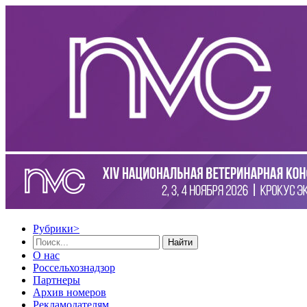
Рубрики
>
Найти
О нас
Россельхознадзор
Партнеры
Архив номеров
Рекламодателям