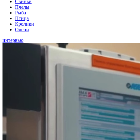
Свиньи
Пчелы
Рыба
Птица
Кролики
Олени
интервью