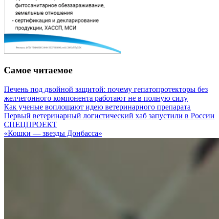
Самое читаемое
Печень под двойной защитой: почему гепатопротекторы без
желчегонного компонента работают не в полную силу
Как ученые воплощают идею ветеринарного препарата
Первый ветеринарный логистический хаб запустили в России
СПЕЦПРОЕКТ
«Кошки — звезды Донбасса»