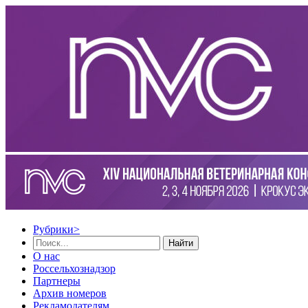
Рубрики
>
Найти
О нас
Россельхознадзор
Партнеры
Архив номеров
Рекламодателям