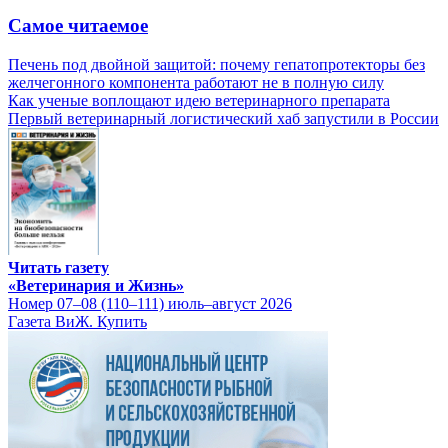
Самое читаемое
Печень под двойной защитой: почему гепатопротекторы без
желчегонного компонента работают не в полную силу
Как ученые воплощают идею ветеринарного препарата
Первый ветеринарный логистический хаб запустили в России
Читать газету
«Ветеринария и Жизнь»
Номер 07–08 (110–111) июль–август 2026
Газета ВиЖ. Купить