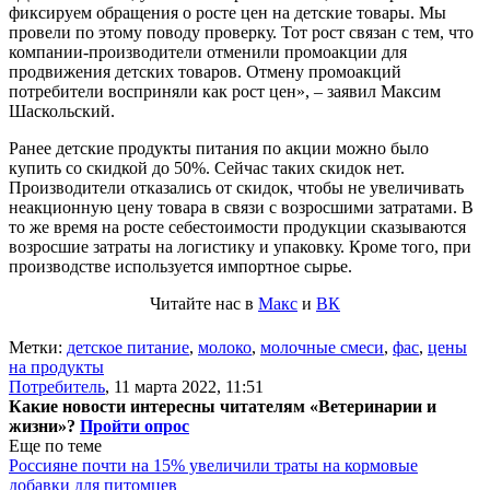
фиксируем обращения о росте цен на детские товары. Мы
провели по этому поводу проверку. Тот рост связан с тем, что
компании-производители отменили промоакции для
продвижения детских товаров. Отмену промоакций
потребители восприняли как рост цен», – заявил Максим
Шаскольский.
Ранее детские продукты питания по акции можно было
купить со скидкой до 50%. Сейчас таких скидок нет.
Производители отказались от скидок, чтобы не увеличивать
неакционную цену товара в связи с возросшими затратами. В
то же время на росте себестоимости продукции сказываются
возросшие затраты на логистику и упаковку. Кроме того, при
производстве используется импортное сырье.
Читайте нас в
Макс
и
ВК
Метки:
детское питание
,
молоко
,
молочные смеси
,
фас
,
цены
на продукты
Потребитель
,
11 марта 2022, 11:51
Какие новости интересны читателям «Ветеринарии и
жизни»?
Пройти опрос
Еще по теме
Россияне почти на 15% увеличили траты на кормовые
добавки для питомцев