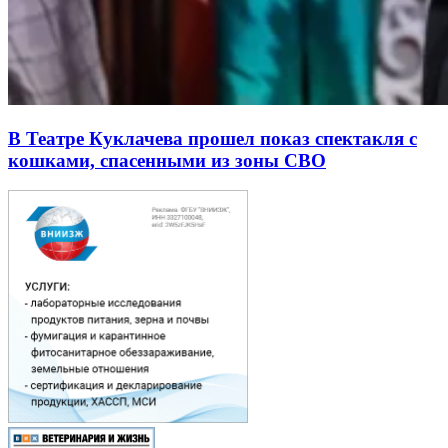
В Театре Куклачева прошел показ спектакля с
кошками, спасенными из зоны СВО