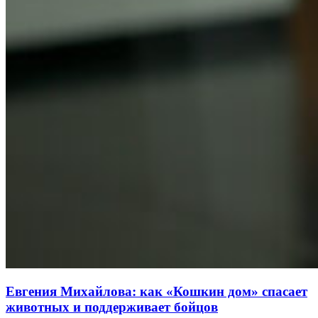
Евгения Михайлова: как «Кошкин дом» спасает
животных и поддерживает бойцов