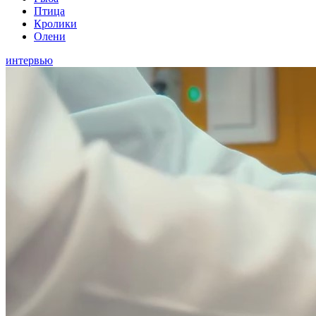
Птица
Кролики
Олени
интервью