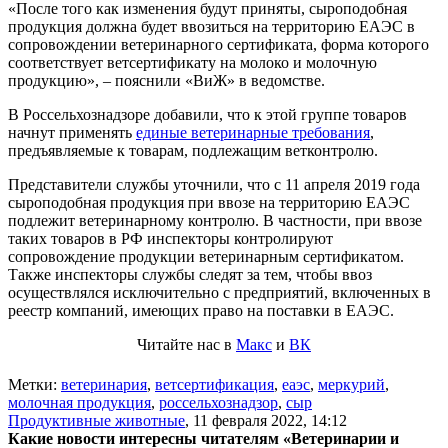
«После того как изменения будут приняты, сыроподобная
продукция должна будет ввозиться на территорию ЕАЭС в
сопровождении ветеринарного сертификата, форма которого
соответствует ветсертификату на молоко и молочную
продукцию», – пояснили «ВиЖ» в ведомстве.
В Россельхознадзоре добавили, что к этой группе товаров
начнут применять
единые ветеринарные требования
,
предъявляемые к товарам, подлежащим ветконтролю.
Представители службы уточнили, что с 11 апреля 2019 года
сыроподобная продукция при ввозе на территорию ЕАЭС
подлежит ветеринарному контролю. В частности, при ввозе
таких товаров в РФ инспекторы контролируют
сопровождение продукции ветеринарным сертификатом.
Также инспекторы службы следят за тем, чтобы ввоз
осуществлялся исключительно с предприятий, включенных в
реестр компаний, имеющих право на поставки в ЕАЭС.
Читайте нас в
Макс
и
ВК
Метки:
ветеринария
,
ветсертификация
,
еаэс
,
меркурий
,
молочная продукция
,
россельхознадзор
,
сыр
Продуктивные животные
,
11 февраля 2022, 14:12
Какие новости интересны читателям «Ветеринарии и