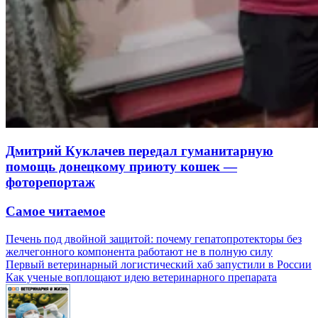
Дмитрий Куклачев передал гуманитарную
помощь донецкому приюту кошек —
фоторепортаж
Самое читаемое
Печень под двойной защитой: почему гепатопротекторы без
желчегонного компонента работают не в полную силу
Первый ветеринарный логистический хаб запустили в России
Как ученые воплощают идею ветеринарного препарата