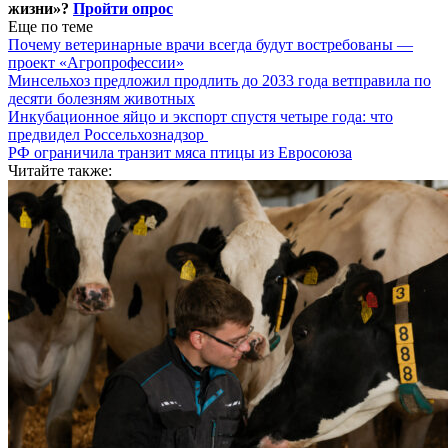
жизни»?
Пройти опрос
Еще по теме
Почему ветеринарные врачи всегда будут востребованы —
проект «Агропрофессии»
Минсельхоз предложил продлить до 2033 года ветправила по
десяти болезням животных
Инкубационное яйцо и экспорт спустя четыре года: что
предвидел Россельхознадзор
РФ ограничила транзит мяса птицы из Евросоюза
Читайте также: