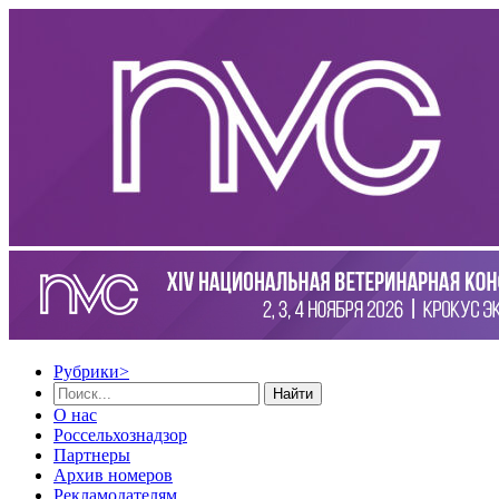
Рубрики
>
Найти
О нас
Россельхознадзор
Партнеры
Архив номеров
Рекламодателям