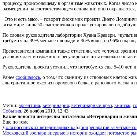
процессу, происходящему в организме животных. Когда число 
размещении на соответствующем основании они сокращаются, 
«Это и есть мясо, – говорит биохимик проекта Диего Доминичи
всем мире лишь 50 счастливчиков продегустировали подобну
По словам руководителя лаборатории Хуана Кравери, «культиви
требуется на 99% меньше площади и 96% воды, на 96% сокращ
Представители компании также отметили, что «с точки зрения
условиях дает возможность регулировать питательный состав и
Руководитель проекта уточнил, что потребуется еще 5–10 лет, 
Ранее
сообщалось
, о том, что свинину из стволовых клеток ж
альтернативное мясо из горохового белка и рапсового масла в
Метки:
аргентина
,
ветеринария
,
ветеринарный врач
,
вниизж
,
г
События
,
26 ноября 2019, 12:43
Какие новости интересны читателям «Ветеринарии и жизн
Еще по теме
Доля российских ветеринарных кардиопрепаратов за четыре го
Московский зоопарк впервые в истории ожидает потомство р