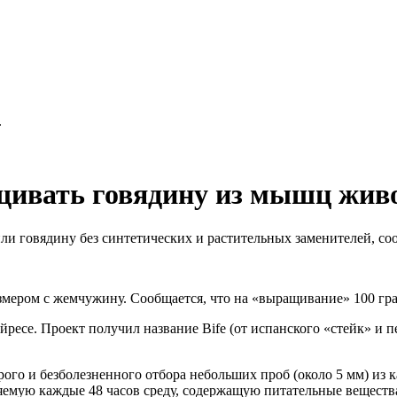
.
щивать говядину из мышц жив
и говядину без синтетических и растительных заменителей, соо
ером с жемчужину. Сообщается, что на «выращивание» 100 грам
Айресе. Проект получил название Bife (от испанского «стейк» и
трого и безболезненного отбора небольших проб (около 5 мм) и
мую каждые 48 часов среду, содержащую питательные вещества 