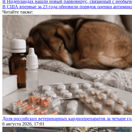
В Нидерландах нашли новый парвовирус, связанный с необыч
В США впервые за 23 года обновили порядок оценки антимик
Читайте также:
Доля российских ветеринарных кардиопрепаратов за четыре го
6 августа 2026, 17:01