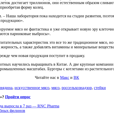
клеток достигает триллионов, они естественным образом сливаю
приобретая форму колец.
. – Наша лаборатория пока находится на стадии развития, поэто
ю продукцию».
руемое мясо не фантастика и уже открывает новую эру клеточно
аются парниковые выбросы».
 питательных характеристик это все то же традиционное мясо, 
 жирность, а также добавлять витамины и минеральные вещества
прежде чем новая продукция поступит в продажу.
ивотных научились выращивать в Китае. А две крупные компании
 промышленных масштабах. Бургеры с котлетами из растительног
Читайте нас в
Макс
и
ВК
овядина
,
искусственное мясо
,
мясо
,
россельхознадзор
,
стейки
и»?
Пройти опрос
да выросла в 7 раз — RNC Pharma
ыбных филинов