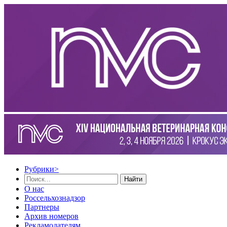
Рубрики
>
Найти
О нас
Россельхознадзор
Партнеры
Архив номеров
Рекламодателям