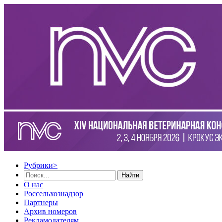
Рубрики
>
Найти
О нас
Россельхознадзор
Партнеры
Архив номеров
Рекламодателям