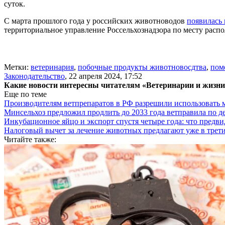
суток.
С марта прошлого года у российских животноводов
появилась
территориальное управление Россельхознадзора по месту расп
Метки:
ветеринария
,
побочные продукты животновосдтва
,
пом
Законодательство
,
22 апреля 2024, 17:52
Какие новости интересны читателям «Ветеринарии и жизн
Еще по теме
Производителям ветпрепаратов в РФ разрешили использовать
Минсельхоз предложил продлить до 2033 года ветправила по д
Инкубационное яйцо и экспорт спустя четыре года: что предви
Налоговый вычет за лечение животных предлагают уже в трети
Читайте также: