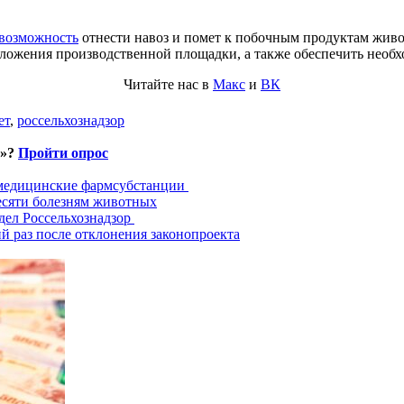
 возможность
отнести навоз и помет к побочным продуктам живо
оложения производственной площадки, а также обеспечить необ
Читайте нас в
Макс
и
ВК
ет
,
россельхознадзор
и»?
Пройти опрос
 медицинские фармсубстанции
есяти болезням животных
дел Россельхознадзор
й раз после отклонения законопроекта