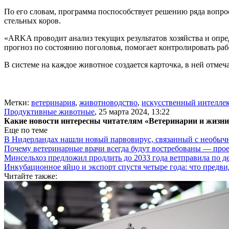
По его словам, программа поспособствует решению ряда вопрос
стельных коров.
«ARKA проводит анализ текущих результатов хозяйства и опред
прогноз по состоянию поголовья, помогает контролировать рабо
В системе на каждое животное создается карточка, в ней отмеч
Метки:
ветеринария
,
животноводство
,
искусственный интелле
Продуктивные животные
,
25 марта 2024, 13:22
Какие новости интересны читателям «Ветеринарии и жизн
Еще по теме
В Нидерландах нашли новый парвовирус, связанный с необыч
Почему ветеринарные врачи всегда будут востребованы — про
Минсельхоз предложил продлить до 2033 года ветправила по д
Инкубационное яйцо и экспорт спустя четыре года: что предви
Читайте также: