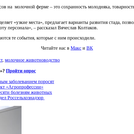
ов на молочной ферме – это сохранность молодняка, товарность
еляет «узкие места», предлагает варианты развития стада, позв
ту персонала», – рассказал Вячеслав Колтаков.
аются те события, которые с ним происходили.
Читайте нас в
Макс
и
ВК
кт
,
молочное животноводство
и»?
Пройти опрос
ным заболеванием поросят
ект «Агропрофессии»
есяти болезням животных
дел Россельхознадзор