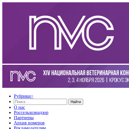
Рубрики
>
Найти
О нас
Россельхознадзор
Партнеры
Архив номеров
Рекламодателям