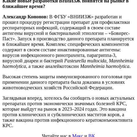
Какие новые разработки ВНИИЗЖ появятся на рынке в
ближайшее время?
Александр Кононов:
В ФГБУ «ВНИИЗЖ» разработан и
прошел процедуру регистрации препарат для профилактики
респираторных инфекций, содержащий в своем составе
антигены вирусной и бактериальной этиологии – «Бовирес-
Паст». Запуск в производство данного препарата планируется
в ближайшее время. Комплекс специфических компонентов
содержит в своем составе инактивированные антигены:
вирусов инфекционного ринотрахеита, парагриппа-3,
вирусной диареи и бактерий
Pasteurella
multocida
,
Mannheimia
haemolytica
, а также аналейкотоксин
Mannheimia
haemolytica
.
Высокая степень защиты иммунизированного поголовья при
применении данного препарата была доказана в условиях
животноводческих хозяйств Российской Федерации.
Заглядывая вперед, хотелось бы сообщить о новых актуальных
препаратах против экономически значимых болезней КРС,
которые выйдут на рынок в 2023–2024 годах. Это вакцина
против клинических и субклинических маститов коров, а
также вакцина против инфекционного кератоконъюнктивита
КРС.
Читайте нас в
Макс
и
ВК