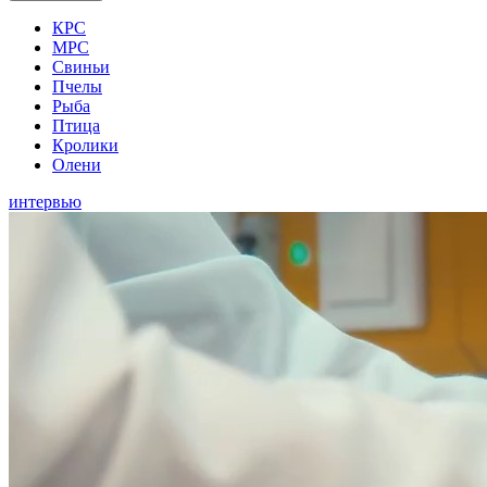
КРС
МРС
Свиньи
Пчелы
Рыба
Птица
Кролики
Олени
интервью