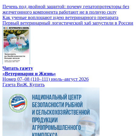
Печень под двойной защитой: почему гепатопротекторы без
желчегонного компонента работают не в полную силу
Как ученые воплощают идею ветеринарного препарата
Первый ветеринарный логистический хаб запустили в России
Читать газету
«Ветеринария и Жизнь»
Номер 07–08 (110–111) июль–август 2026
Газета ВиЖ. Купить