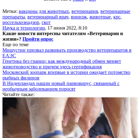
Метки:
вакцины для животных
,
ветеринария
,
ветеринарные
препараты
,
ветеринарный врач
,
вниизж
,
животные
,
крс
,
россельхознадзор
,
скот
Наука и технологии
,
17 июня 2022, 8:10
Какие новости интересны читателям «Ветеринарии и
жизни»?
Пройти опрос
Еще по теме
Мишустин призвал развивать производство ветпрепаратов в
ЕАЭС
Генетика без границ: как международный обмен меняет
животноводство и причем здесь сертификация
Московский зоопарк впервые в истории ожидает потомство
рыбных филинов
В Нидерландах нашли новый парвовирус, связанный с
необычным заболеванием поросят
Читайте также: