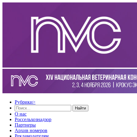
Рубрики
>
Найти
О нас
Россельхознадзор
Партнеры
Архив номеров
Рекламодателям