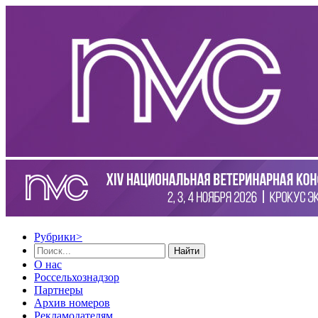
Рубрики
>
Найти
О нас
Россельхознадзор
Партнеры
Архив номеров
Рекламодателям