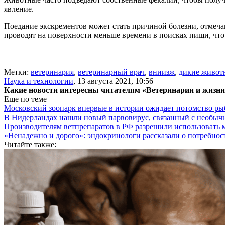
явление.
Поедание экскрементов может стать причиной болезни, отмеча
проводят на поверхности меньше времени в поисках пищи, чт
Метки:
ветеринария
,
ветеринарный врач
,
вниизж
,
дикие живот
Наука и технологии
,
13 августа 2021, 10:56
Какие новости интересны читателям «Ветеринарии и жизн
Еще по теме
Московский зоопарк впервые в истории ожидает потомство р
В Нидерландах нашли новый парвовирус, связанный с необыч
Производителям ветпрепаратов в РФ разрешили использовать
«Ненадежно и дорого»: эндокринологи рассказали о потребнос
Читайте также: