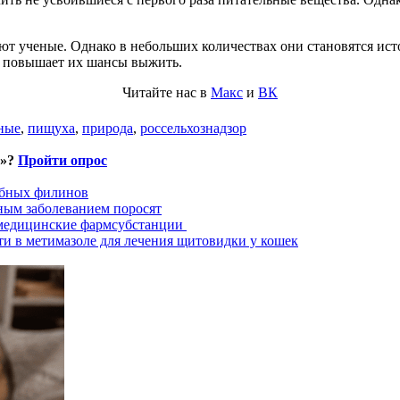
ют ученые. Однако в небольших количествах они становятся ис
о повышает их шансы выжить.
Читайте нас в
Макс
и
ВК
ные
,
пищуха
,
природа
,
россельхознадзор
и»?
Пройти опрос
ыбных филинов
ным заболеванием поросят
 медицинские фармсубстанции
ти в метимазоле для лечения щитовидки у кошек