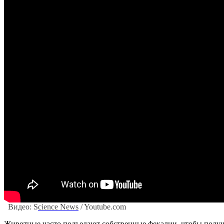
Видео: S
cience News
/ Youtube.com
Животные часто подъедают собственные фекалии, чтобы получи