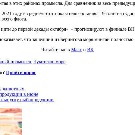
нтая в этих районах промысла. Для сравнения: за весь предыдущ
2021 году в среднем этот показатель составлял 19 тонн на судос
 всего флота.
 идти до первой декады октября», – прогнозируют в филиале В
казывает, что зашедший из Берингова моря минтай полностью и
Читайте нас в
Макс
и
ВК
бный промысел
,
Чукотское море
и»?
Пройти опрос
ту животных
опродукции в июне
о выпуску рыбопродукции