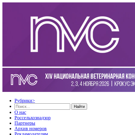
Рубрики
>
Найти
О нас
Россельхознадзор
Партнеры
Архив номеров
Рекламодателям