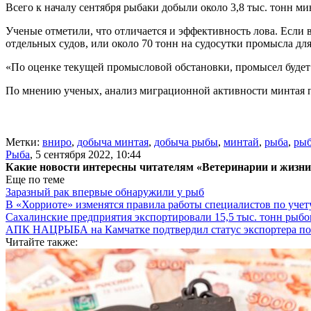
Всего к началу сентября рыбаки добыли около 3,8 тыс. тонн ми
Ученые отметили, что отличается и эффективность лова. Если в 
отдельных судов, или около 70 тонн на судосутки промысла для
«По оценке текущей промысловой обстановки, промысел будет
По мнению ученых, анализ миграционной активности минтая по
Метки:
вниро
,
добыча минтая
,
добыча рыбы
,
минтай
,
рыба
,
ры
Рыба
,
5 сентября 2022, 10:44
Какие новости интересны читателям «Ветеринарии и жизн
Еще по теме
Заразный рак впервые обнаружили у рыб
В «Хорриоте» изменятся правила работы специалистов по уче
Сахалинские предприятия экспортировали 15,5 тыс. тонн рыб
АПК НАЦРЫБА на Камчатке подтвердил статус экспортера п
Читайте также: