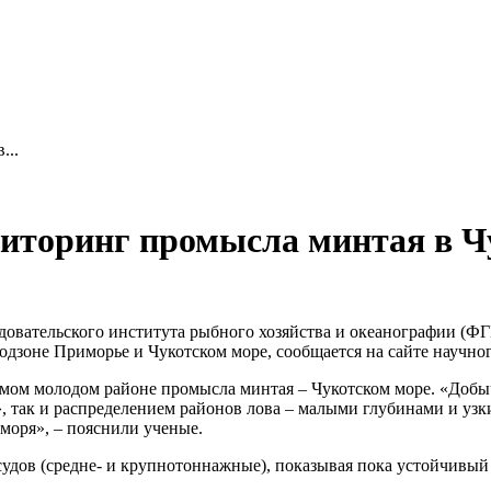
...
торинг промысла минтая в Ч
довательского института рыбного хозяйства и океанографии (
подзоне Приморье и Чукотском море, сообщается на сайте научно
амом молодом районе промысла минтая – Чукотском море. «Добыча
 так и распределением районов лова – малыми глубинами и узк
моря», – пояснили ученые.
дов (средне- и крупнотоннажные), показывая пока устойчивый ро