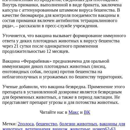
Внутрь приманки, выполненной в виде брикета, заключена
капсула с аттенуированным штаммом вируса бешенства. В
качестве биомаркера для контроля поедаемости вакцины в
состав приманки включен антибиотик тетрациклинового
ряда», – рассказали в пресс-службе учреждения.
Уточняется, что вакцина вызывает формирование иммунного
ответа у диких плотоядных животных к вирусу бешенства
через 21 сутки после однократного применения
продолжительностью 12 месяцев.
Вакцина «Ферарабивак» предназначена для оральной
иммунизации диких плотоядных животных (лисиц,
енотовидных собак, песцов) против бешенства на
неблагополучных и угрожаемых по бешенству территориях.
Ученые добавили, что вакцина безвредна. Применение этого
препарата в установленной дозировке является безвредным
для беременных животных, а также в период лактации. Не
представляет препарат угрозы и для потомства животных.
Читайте нас в
Макс
и
ВК
Метки:
2полоса
,
бешенство
,
болезни животных
,
вакцины для
животных
,
ветеринария
,
вниизж
,
животные
,
номер62-63
,