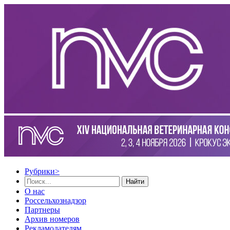
Рубрики
>
Найти
О нас
Россельхознадзор
Партнеры
Архив номеров
Рекламодателям