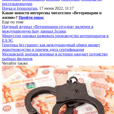
россельхознадзор
Наука и технологии
,
17 июня 2022, 11:17
Какие новости интересны читателям «Ветеринарии и
жизни»?
Пройти опрос
Еще по теме
Научный журнал «Ветеринария сегодня» включен в
международную базу данных Scopus
Мишустин призвал развивать производство ветпрепаратов в
ЕАЭС
Генетика без границ: как международный обмен меняет
животноводство и причем здесь сертификация
Московский зоопарк впервые в истории ожидает потомство
рыбных филинов
Читайте также: