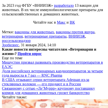
За 2023 год ФГБУ «ВНИИЗЖ»
разработало
13 вакцин для
животных. В их числе иммунобиологические препараты для
сельскохозяйственных и домашних животных.
Читайте нас в
Макс
и
ВК
Метки:
вакцины для животных
,
вакцины против ящура
,
ветеринария
,
ветеринарные препараты
,
ВНИИЗЖ
,
россельхознадзор
Зообизнес
,
31 января 2024, 14:10
Какие новости интересны читателям «Ветеринарии и
жизни»?
Пройти опрос
Еще по теме
Мишустин призвал развивать производство ветпрепаратов в
ЕАЭС
Доля российских ветеринарных кардиопрепаратов за четыре
года выросла в 7 раз — RNC Pharma
В США отзывают серии ветпрепарата Adequan из-за
стеклянных волокон — его продают и в России
Связанному с сетью «Ле’Муррр» крупному поставщику
кормов для домашних животных грозит банкротство
Читайте также: