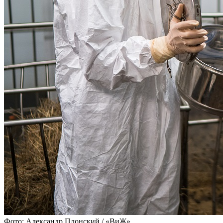
Фото: Александр Плонский / «ВиЖ»