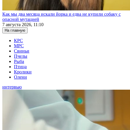
Как мы два месяца искали йорка и едва не купили собаку с
опасной мутацией
7 августа 2026, 11:10
На главную
КРС
МРС
Свиньи
Пчелы
Рыба
Птица
Кролики
Олени
интервью