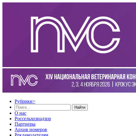
Рубрики
>
Найти
О нас
Россельхознадзор
Партнеры
Архив номеров
Рекламодателям