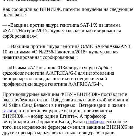
Как сообщили во ВНИИЗЖ, патенты получены на следующие
препараты:
—
«Вакцина против ящура генотипа SAT-1/X из штамма
«SAT-1/Нигерия/2015» культуральная инактивированная
сорбированная»;
— «Вакцина против ящура генотипа O/ME-SA/PanAsia2ANT-
10 из штамма «О №2356/Пакистан/2018» культуральная
инактивированная сорбированная»;
— «Штамм «А/Танзания/2013» вируса ящура
Aphtae
epizooticae
генотипа A/AFRICA/G-I для изготовления
биопрепаратов для диагностики и специфической
профилактики ящура генотипа A/AFRICA/G-I».
Противоящурные вакцины ФГБУ «ВНИИЗЖ» поставляет в
ряд зарубежных стран. Представитель египетской компании
Al-Salhia Саид Беласси в интервью «Ветеринарии и жизни»
заявил
, что противоящурные вакцины производства
ВНИИЗЖ – «номер один в Египте». А профессор
ветеринарии из Иордании Валид Казан
сообщил
, что после
того, как иорданские фермеры сменили вакцины ВНИИЗЖ на
другие препараты, начались вспышки ящура в стране.