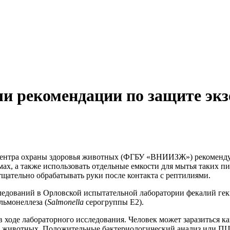
ли рекомендации по защите экз
центра охраны здоровья животных (ФГБУ «ВНИИЗЖ») рекомендую
ах, а также использовать отдельные емкости для мытья таких п
щательно обрабатывать руки после контакта с рептилиями.
ледований в Орловской испытательной лаборатории фекалий гекк
льмонеллеза (
Salmonella
серогруппы E2).
ходе лабораторного исследования. Человек может заразиться ка
х животных. Положительные бактериологический анализ или ПЦР