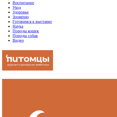
Воспитание
Уход
Здоровье
Зооменю
Готовимся к выставке
Наука
Породы кошек
Породы собак
Видео