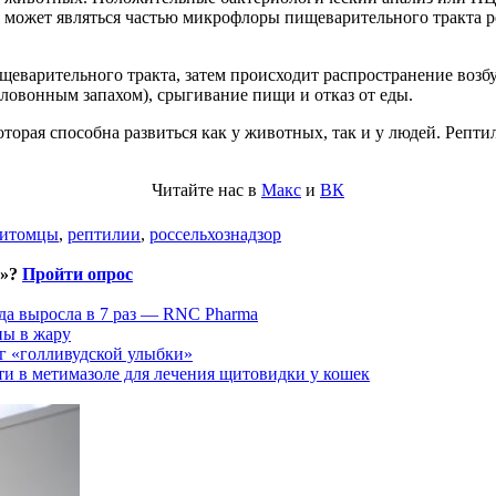
 может являться частью микрофлоры пищеварительного тракта р
ищеварительного тракта, затем происходит распространение воз
зловонным запахом), срыгивание пищи и отказ от еды.
оторая способна развиться как у животных, так и у людей. Реп
Читайте нас в
Макс
и
ВК
итомцы
,
рептилии
,
россельхознадзор
и»?
Пройти опрос
да выросла в 7 раз — RNC Pharma
ны в жару
г «голливудской улыбки»
ти в метимазоле для лечения щитовидки у кошек