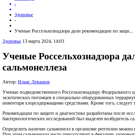
-
Здоровье
-
Ученые Россельхознадзора дали рекомендации по защи...
Здоровье
13 марта 2024, 14:03
Ученые Россельхознадзора да
сальмонеллеза
Автор:
Ильяс Левашов
Ученые подведомственного Россельхознадзору Федерального 
экзотических питомцев в специально оборудованных террариум
инвентаря хлорсодержащими средствами. Кроме того, следует т
Рекомендации по защите и диагностике разработаны после исс
бактериологических исследований был выделен возбудитель са
Определить наличие сальмонелл в организме рептилии можно в 
При этом сальмонелла часто присутствует в фекалиях здоровы