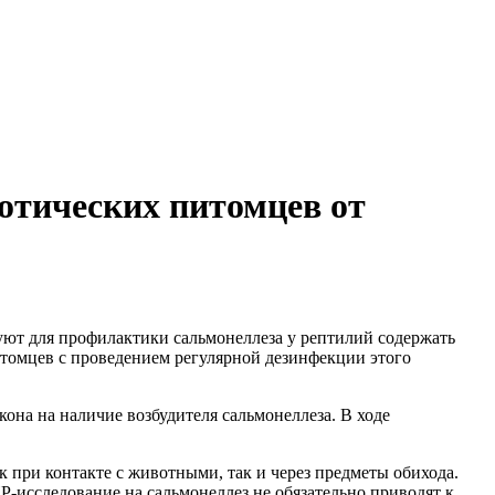
отических питомцев от
т для профилактики сальмонеллеза у рептилий содержать
итомцев с проведением регулярной дезинфекции этого
она на наличие возбудителя сальмонеллеза. В ходе
к при контакте с животными, так и через предметы обихода.
-исследование на сальмонеллез не обязательно приводят к