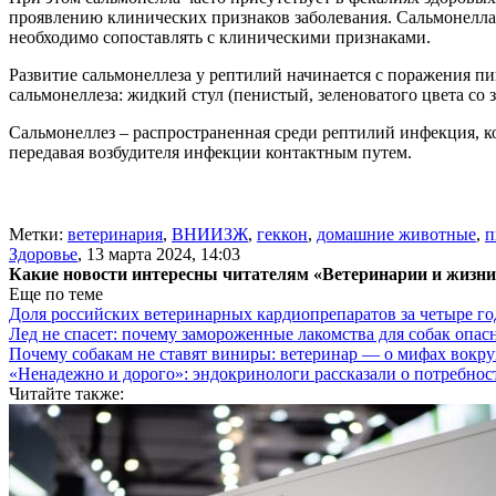
проявлению клинических признаков заболевания. Сальмонелла
необходимо сопоставлять с клиническими признаками.
Развитие сальмонеллеза у рептилий начинается с поражения п
сальмонеллеза: жидкий стул (пенистый, зеленоватого цвета со 
Сальмонеллез – распространенная среди рептилий инфекция, к
передавая возбудителя инфекции контактным путем.
Метки:
ветеринария
,
ВНИИЗЖ
,
геккон
,
домашние животные
,
п
Здоровье
,
13 марта 2024, 14:03
Какие новости интересны читателям «Ветеринарии и жизн
Еще по теме
Доля российских ветеринарных кардиопрепаратов за четыре го
Лед не спасет: почему замороженные лакомства для собак опас
Почему собакам не ставят виниры: ветеринар — о мифах вокру
«Ненадежно и дорого»: эндокринологи рассказали о потребнос
Читайте также: