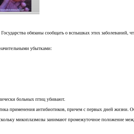
сударства обязаны сообщать о вспышках этих заболеваний, что
значительными убытками:
нически больных птиц убивают.
тика применения антибиотиков, причем с первых дней жизни. 
скольку микоплазмозы занимают промежуточное положение межд