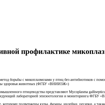
ивной профилактике микоплазм
етод борьбы с микоплазмозами у птиц без антибиотиков с пом
аны здоровья животных (ФГБУ «ВНИИЗЖ»)
ромышленного птицеводства представляют Mycoplasma gallisepti
аведующий лабораторией эпизоотологии и мониторинга ФГБУ 
, которому подвержены куры, фазаны, индейки, цесарки, а так