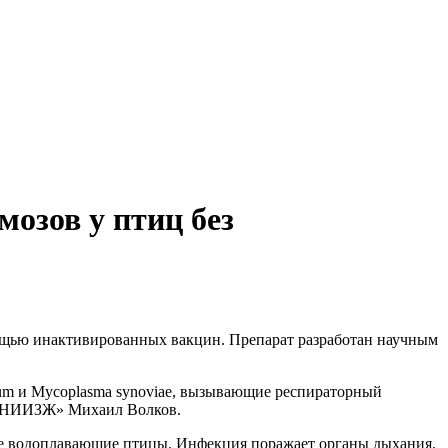
озов у птиц без
ощью инактивированных вакцин. Препарат разработан научным
cum и Mycoplasma synoviae, вызывающие респираторный
«ВНИИЗЖ» Михаил Волков.
же водоплавающие птицы. Инфекция поражает органы дыхания.