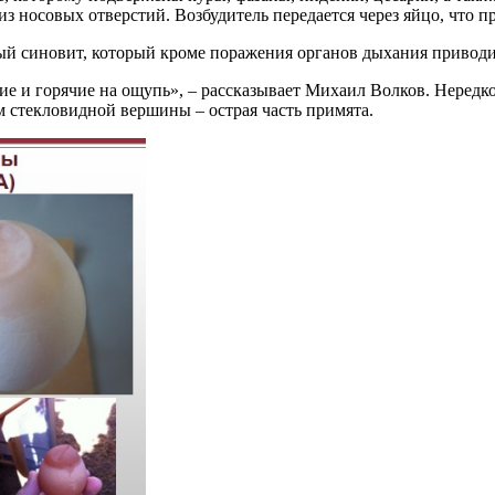
з носовых отверстий. Возбудитель передается через яйцо, что п
ый синовит, который кроме поражения органов дыхания приводи
ие и горячие на ощупь», – рассказывает Михаил Волков. Нередк
ом стекловидной вершины – острая часть примята.