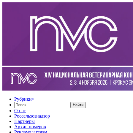
Рубрики
>
Найти
О нас
Россельхознадзор
Партнеры
Архив номеров
Рекламодателям