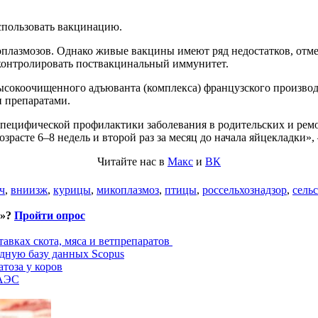
спользовать вакцинацию.
лазмозов. Однако живые вакцины имеют ряд недостатков, отме
 контролировать поствакцинальный иммунитет.
окоочищенного адъюванта (комплекса) французского производс
и препаратами.
пецифической профилактики заболевания в родительских и рем
зрасте 6–8 недель и второй раз за месяц до начала яйцекладки»
Читайте нас в
Макс
и
ВК
ч
,
вниизж
,
курицы
,
микоплазмоз
,
птицы
,
россельхознадзор
,
сельс
и»?
Пройти опрос
авках скота, мяса и ветпрепаратов
дную базу данных Scopus
тоза у коров
ЕАЭС