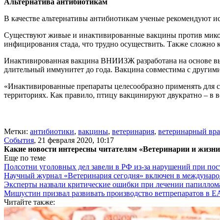
Альтернатива антибиотикам
В качестве альтернативы антибиотикам ученые рекомендуют и
Существуют живые и инактивированные вакцины против микоп
инфицирования стада, что трудно осуществить. Также сложно
Инактивированная вакцина ВНИИЗЖ разработана на основе выс
длительный иммунитет до года. Вакцина совместима с другим
«Инактивированные препараты целесообразно применять для с
территориях. Как правило, птицу вакцинируют двукратно – в во
Метки:
антибиотики
,
вакцины
,
ветеринария
,
ветеринарный вра
События
,
21 февраля 2020, 10:17
Какие новости интересны читателям «Ветеринарии и жизн
Еще по теме
Полсотни уголовных дел завели в РФ из-за нарушений при пост
Научный журнал «Ветеринария сегодня» включен в междунаро
Эксперты назвали критические ошибки при лечении папиллома
Мишустин призвал развивать производство ветпрепаратов в 
Читайте также: