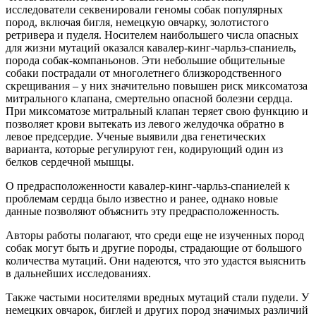
исследователи секвенировали геномы собак популярных
пород, включая бигля, немецкую овчарку, золотистого
ретривера и пуделя. Носителем наибольшего числа опасных
для жизни мутаций оказался кавалер-кинг-чарльз-спаниель,
порода собак-компаньонов. Эти небольшие общительные
собаки пострадали от многолетнего близкородственного
скрещивания – у них значительно повышен риск миксоматоза
митрального клапана, смертельно опасной болезни сердца.
При миксоматозе митральный клапан теряет свою функцию и
позволяет крови вытекать из левого желудочка обратно в
левое предсердие. Ученые выявили два генетических
варианта, которые регулируют ген, кодирующий один из
белков сердечной мышцы.
О предрасположенности кавалер-кинг-чарльз-спаниелей к
проблемам сердца было известно и ранее, однако новые
данные позволяют объяснить эту предрасположенность.
Авторы работы полагают, что среди еще не изученных пород
собак могут быть и другие породы, страдающие от большого
количества мутаций. Они надеются, что это удастся выяснить
в дальнейших исследованиях.
Также частыми носителями вредных мутаций стали пудели. У
немецких овчарок, биглей и других пород значимых различий