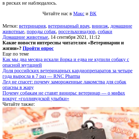
в рисках не наблюдалось.
Читайте нас в
Макс
и
ВК
Метки:
ветеринария
,
ветеринарный врач
,
вниизж
,
домашние
животные
,
породы собак
,
россельхознадзор
,
собаки
Домашние животные
,
14 сентября 2021, 11:12
Какие новости интересны читателям «Ветеринарии и
жизни»?
Пройти опрос
Еще по теме
Как мы два месяца искали йорка и едва не купили собаку с
опасной мутацией
Доля российских ветеринарных кардиопрепаратов за четыре
года выросла в 7 раз — RNC Pharma
Лед не спасет: почему замороженные лакомства для собак
опасны в жару
Почему собакам не ставят виниры: ветеринар — о мифах
вокруг «голливудской улыбки»
Читайте также: