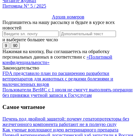
Читайте журнал
Питомцы N° 5 / 2025
Архив номеров
Подпишитесь на нашу рассылку и будьте в курсе всех
новостей
и выберите большее число
9
90
Нажимая на кнопку, Вы соглашаетесь на обработку
персональных данных в соответствии с
«Политикой
конфиденциальности»
Законодательство
FDA представило план по расширению разработки
ветпрепаратов для животных с редкими болезнями и
малочисленных видов
Пользователи ВетИС с 1 июля не смогут выполнять операции
без привязки учетной записи к Госуслугам
Самое читаемое
Печень под двойной защитой: почему гепатопротекторы без
желчегонного компонента работают не в полную силу
Как ученые воплощают идею ветеринарного препарата
Первый ветеринарный логистический хаб запустили в России