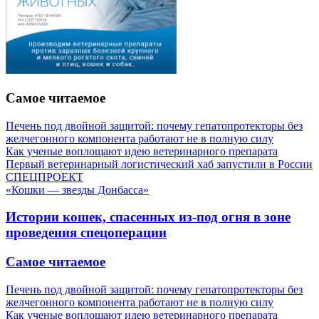
Самое читаемое
Печень под двойной защитой: почему гепатопротекторы без
желчегонного компонента работают не в полную силу
Как ученые воплощают идею ветеринарного препарата
Первый ветеринарный логистический хаб запустили в России
СПЕЦПРОЕКТ
«Кошки — звезды Донбасса»
Истории кошек, спасенных из-под огня в зоне
проведения спецоперации
Самое читаемое
Печень под двойной защитой: почему гепатопротекторы без
желчегонного компонента работают не в полную силу
Как ученые воплощают идею ветеринарного препарата