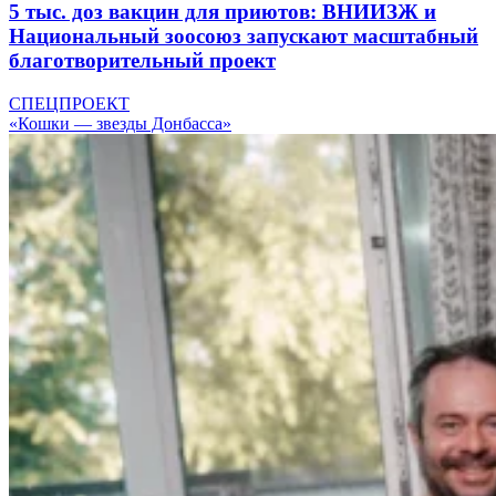
5 тыс. доз вакцин для приютов: ВНИИЗЖ и
Национальный зоосоюз запускают масштабный
благотворительный проект
СПЕЦПРОЕКТ
«Кошки — звезды Донбасса»