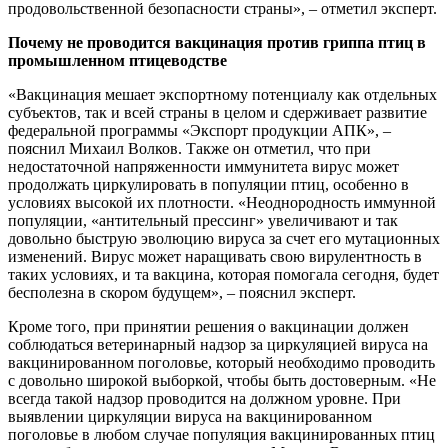
продовольственной безопасности страны», – отметил эксперт.
Почему не проводится вакцинация против гриппа птиц в
промышленном птицеводстве
«Вакцинация мешает экспортному потенциалу как отдельных
субъектов, так и всей страны в целом и сдерживает развитие
федеральной программы «Экспорт продукции АПК», –
пояснил Михаил Волков. Также он отметил, что при
недостаточной напряженности иммунитета вирус может
продолжать циркулировать в популяции птиц, особенно в
условиях высокой их плотности. «Неоднородность иммунной
популяции, «антительный прессинг» увеличивают и так
довольно быструю эволюцию вируса за счет его мутационных
изменений. Вирус может наращивать свою вирулентность в
таких условиях, и та вакцина, которая помогала сегодня, будет
бесполезна в скором будущем», – пояснил эксперт.
Кроме того, при принятии решения о вакцинации должен
соблюдаться ветеринарный надзор за циркуляцией вируса на
вакцинированном поголовье, который необходимо проводить
с довольно широкой выборкой, чтобы быть достоверным. «Не
всегда такой надзор проводится на должном уровне. При
выявлении циркуляции вируса на вакцинированном
поголовье в любом случае популяция вакцинированных птиц