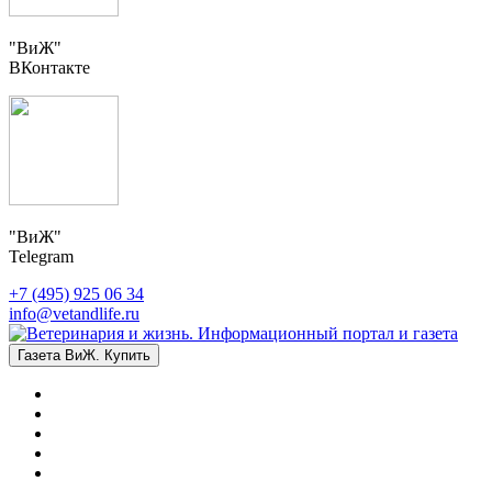
"ВиЖ"
ВКонтакте
"ВиЖ"
Telegram
+7 (495) 925 06 34
info@vetandlife.ru
Газета ВиЖ. Купить