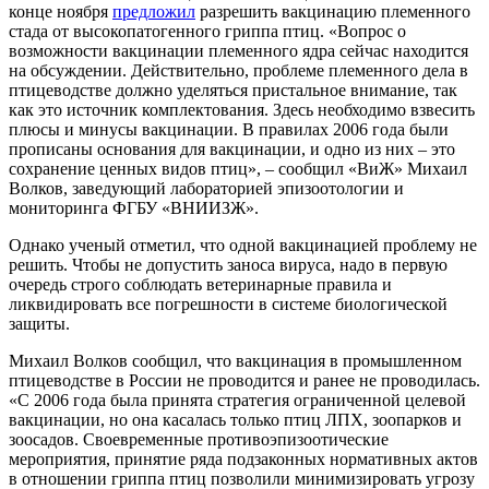
конце ноября
предложил
разрешить вакцинацию племенного
стада от высокопатогенного гриппа птиц. «Вопрос о
возможности вакцинации племенного ядра сейчас находится
на обсуждении. Действительно, проблеме племенного дела в
птицеводстве должно уделяться пристальное внимание, так
как это источник комплектования. Здесь необходимо взвесить
плюсы и минусы вакцинации. В правилах 2006 года были
прописаны основания для вакцинации, и одно из них – это
сохранение ценных видов птиц», – сообщил «ВиЖ» Михаил
Волков, заведующий лабораторией эпизоотологии и
мониторинга ФГБУ «ВНИИЗЖ».
Однако ученый отметил, что одной вакцинацией проблему не
решить. Чтобы не допустить заноса вируса, надо в первую
очередь строго соблюдать ветеринарные правила и
ликвидировать все погрешности в системе биологической
защиты.
Михаил Волков сообщил, что вакцинация в промышленном
птицеводстве в России не проводится и ранее не проводилась.
«С 2006 года была принята стратегия ограниченной целевой
вакцинации, но она касалась только птиц ЛПХ, зоопарков и
зоосадов. Своевременные противоэпизоотические
мероприятия, принятие ряда подзаконных нормативных актов
в отношении гриппа птиц позволили минимизировать угрозу