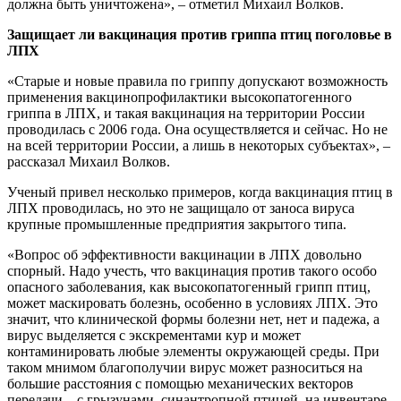
должна быть уничтожена», – отметил Михаил Волков.
Защищает ли вакцинация против гриппа птиц поголовье в
ЛПХ
«Старые и новые правила по гриппу допускают возможность
применения вакцинопрофилактики высокопатогенного
гриппа в ЛПХ, и такая вакцинация на территории России
проводилась с 2006 года. Она осуществляется и сейчас. Но не
на всей территории России, а лишь в некоторых субъектах», –
рассказал Михаил Волков.
Ученый привел несколько примеров, когда вакцинация птиц в
ЛПХ проводилась, но это не защищало от заноса вируса
крупные промышленные предприятия закрытого типа.
«Вопрос об эффективности вакцинации в ЛПХ довольно
спорный. Надо учесть, что вакцинация против такого особо
опасного заболевания, как высокопатогенный грипп птиц,
может маскировать болезнь, особенно в условиях ЛПХ. Это
значит, что клинической формы болезни нет, нет и падежа, а
вирус выделяется с экскрементами кур и может
контаминировать любые элементы окружающей среды. При
таком мнимом благополучии вирус может разноситься на
большие расстояния с помощью механических векторов
передачи – с грызунами, синантропной птицей, на инвентаре,