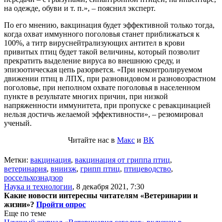
на одежде, обуви и т. п.», – пояснил эксперт.
По его мнению, вакцинация будет эффективной только тогда,
когда охват иммунного поголовья станет приближаться к
100%, а титр вируснейтрализующих антител в крови
привитых птиц будет такой величины, который позволит
прекратить выделение вируса во внешнюю среду, и
эпизоотическая цепь разорвется. «При неконтролируемом
движении птиц в ЛПХ, при разновидовом и разновозрастном
поголовье, при неполном охвате поголовья в населенном
пункте в результате многих причин, при низкой
напряженности иммунитета, при пропуске с ревакцинацией
нельзя достичь желаемой эффективности», – резюмировал
ученый.
Читайте нас в
Макс
и
ВК
Метки:
вакцинация
,
вакцинация от гриппа птиц
,
ветеринария
,
вниизж
,
грипп птиц
,
птицеводство
,
россельхознадзор
Наука и технологии
,
8 декабря 2021, 7:30
Какие новости интересны читателям «Ветеринарии и
жизни»?
Пройти опрос
Еще по теме