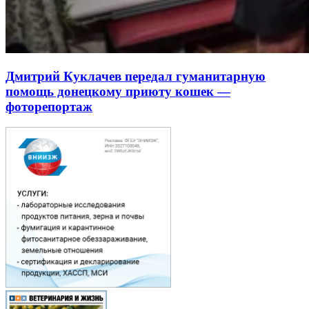
Дмитрий Куклачев передал гуманитарную
помощь донецкому приюту кошек —
фоторепортаж