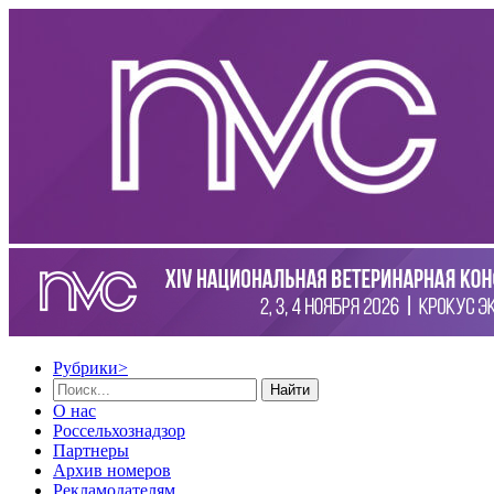
Рубрики
>
Найти
О нас
Россельхознадзор
Партнеры
Архив номеров
Рекламодателям