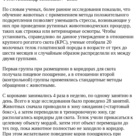
По словам ученых, более ранние исследования показали, что
обучение животных с применением метода положительного
подкрепления позволяет уменьшить стрессы, возникающие у
них при проведении рутинных животноводческих процедур,
таких как стрижка или ветеринарные осмотры. Чтобы
установить, справедливо ли данное утверждение в отношении
крупного рогатого скота (КРС), ученые отобрали 20
молочных телок голштинской породы в возрасте от трех до
шести месяцев и случайным образом распределили их между
двумя группами.
Первая группа при размещении в коридорах для скота
получала пищевое поощрение, а в отношении второй
(контрольной) группы применялись стандартные методы
обращения с животными.
С коровами занимались 4 раза в неделю, по одному занятию в
день. Всего в ходе исследования было проведено 28 занятий.
Животных сначала приводили в зону ожидания («стартовый
бокс»), а затем переводили в тренировочную зону, где
располагались коридоры для скота. Телок учили прикасаться к
целевому объекту мордой, затем этот объект перемещали до
тех пор, пока животное полностью не заходило в коридор.
При этом желательное поведение коров поощрялось при