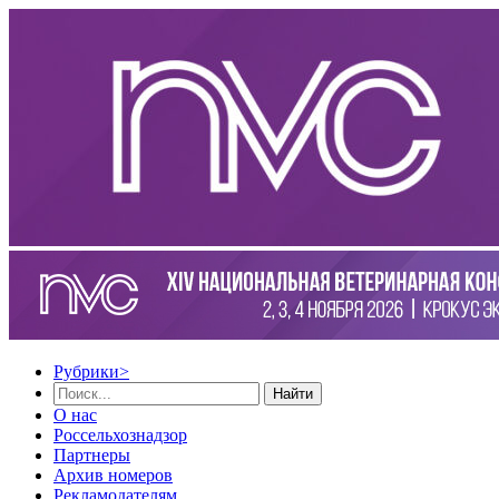
Рубрики
>
Найти
О нас
Россельхознадзор
Партнеры
Архив номеров
Рекламодателям