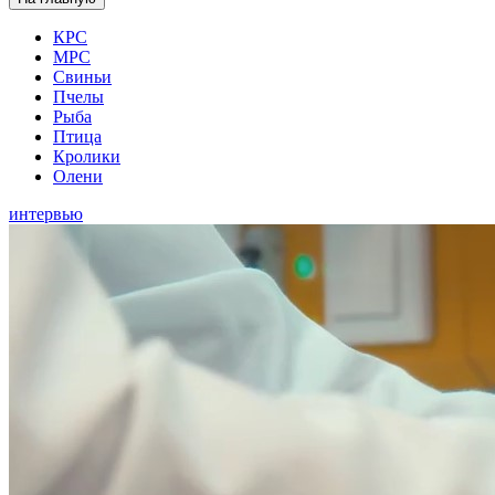
КРС
МРС
Свиньи
Пчелы
Рыба
Птица
Кролики
Олени
интервью