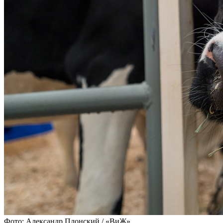
Фото: Александр Плонский / «ВиЖ»