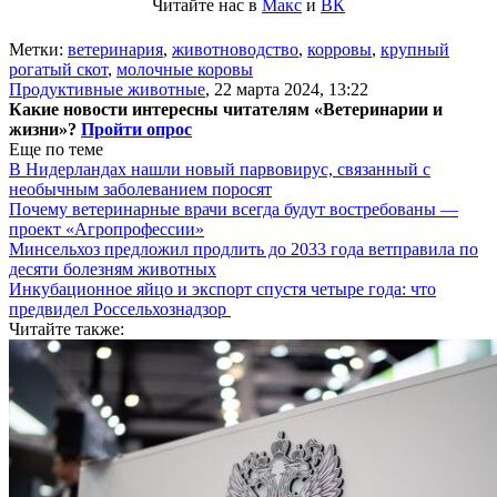
Читайте нас в
Макс
и
ВК
Метки:
ветеринария
,
животноводство
,
корровы
,
крупный
рогатый скот
,
молочные коровы
Продуктивные животные
,
22 марта 2024, 13:22
Какие новости интересны читателям «Ветеринарии и
жизни»?
Пройти опрос
Еще по теме
В Нидерландах нашли новый парвовирус, связанный с
необычным заболеванием поросят
Почему ветеринарные врачи всегда будут востребованы —
проект «Агропрофессии»
Минсельхоз предложил продлить до 2033 года ветправила по
десяти болезням животных
Инкубационное яйцо и экспорт спустя четыре года: что
предвидел Россельхознадзор
Читайте также: