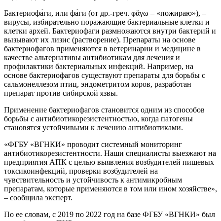
Бактериофа́ги, или фа́ги (от др.-греч. φᾰγω – «пожираю»), –
вирусы, избирательно поражающие бактериальные клетки и
клетки архей. Бактериофаги размножаются внутри бактерий и
вызывают их лизис (растворение). Препараты на основе
бактериофагов применяются в ветеринарии и медицине в
качестве альтернативы антибиотикам для лечения и
профилактики бактериальных инфекций. Например, на
основе бактериофагов существуют препараты для борьбы с
сальмонеллезом птиц, эндометритом коров, разработан
препарат против сибирской язвы.
Применение бактериофагов становится одним из способов
борьбы с антибиотикорезистентностью, когда патогены
становятся устойчивыми к лечению антибиотиками.
«ФГБУ «ВГНКИ» проводит системный мониторинг
антибиотикорезистентности. Наши специалисты выезжают на
предприятия АПК с целью выявления возбудителей пищевых
токсикоинфекций, проверки возбудителей на
чувствительность и устойчивость к антимикробным
препаратам, которые применяются в том или ином хозяйстве»,
– сообщила эксперт.
По ее словам, с 2019 по 2022 год на базе ФГБУ «ВГНКИ» был