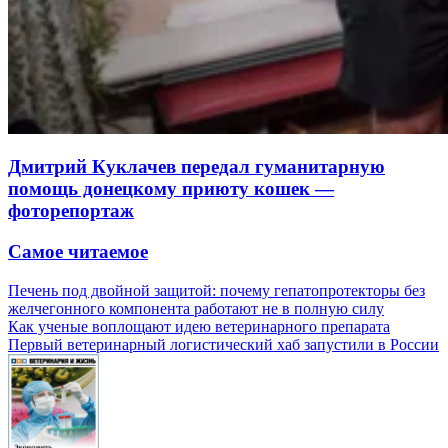
Дмитрий Куклачев передал гуманитарную
помощь донецкому приюту кошек —
фоторепортаж
Самое читаемое
Печень под двойной защитой: почему гепатопротекторы без
желчегонного компонента работают не в полную силу
Как ученые воплощают идею ветеринарного препарата
Первый ветеринарный логистический хаб запустили в России