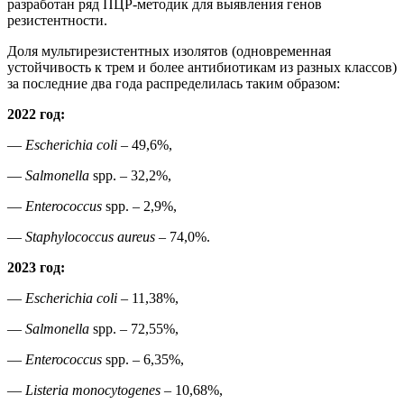
разработан ряд ПЦР-методик для выявления генов
резистентности.
Доля мультирезистентных изолятов (одновременная
устойчивость к трем и более антибиотикам из разных классов)
за последние два года распределилась таким образом:
2022
год
:
—
Escherichia coli
– 49,6%,
—
Salmonella
spp. – 32,2%,
—
Enterococcus
spp. – 2,9%,
—
Staphylococcus
а
ureus
– 74,0%.
2023
год
:
—
Escherichia coli
– 11,38%,
—
Salmonella
spp. – 72,55%,
—
Enterococcus
spp. – 6,35%,
—
Listeria monocytogenes
– 10,68%,