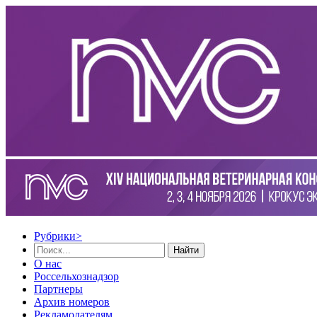
Рубрики
>
Найти
О нас
Россельхознадзор
Партнеры
Архив номеров
Рекламодателям