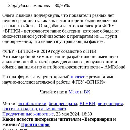
—
Staphylococcus
аureus
– 80,95%.
Ольга Иванова подчеркнула, что показатели разных лет
нельзя сравнивать, так как в мониторинг были включены
разные хозяйства. Она добавила, что в коллекции ФГБУ
«ВГНКИ» встречаются такие бактерии, которые обладают
множественной устойчивостью к препаратам из 11 групп
одновременно, что является устрашающим фактом.
ФГБУ «ВГНКИ» в 2019 году совместно с НИИ
Антимикробной химиотерапии разработало не имеющую
аналогов онлайн-платформу для анализа, визуализации и
обмена данными по антибиотикорезистентности – AMRcloud.
На платформе запущен открытый
проект
с результатами
научно-исследовательской работы ФГБУ «ВГНКИ».
Читайте нас в
Макс
и
ВК
Метки:
антибиотиики
,
биопрепараты
,
ВГНКИ
,
ветеринария
,
россельхознадзор
,
сальмонеллез
Продуктивные животные
,
23 мая 2024, 16:30
Какие новости интересны читателям «Ветеринарии и
жизни»?
Пройти опрос
Еще по теме