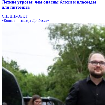
Летние угрозы: чем опасны блохи и власоеды
для питомцев
СПЕЦПРОЕКТ
«Кошки — звезды Донбасса»