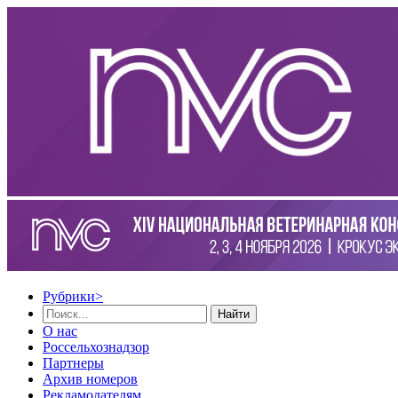
Рубрики
>
Найти
О нас
Россельхознадзор
Партнеры
Архив номеров
Рекламодателям