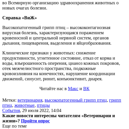
во Всемирную организацию здравоохранения животных о
новых очагах болезни.
Справка «ВиЖ»
Высокопатогенный грипп птиц – высококонтагиозная
вирусная болезнь, характеризующаяся поражением
кровеносной и центральной нервной систем, органов
дыхания, пищеварения, выделения и яйцеобразования.
Клинические признаки у животных: снижение
продуктивности, угнетенное состояние, отказ от корма и
воды, взъерошенность оперения, цианоз кожных покровов,
отек межчелюстного пространства, подкожные
кровоизлияния на конечностях, нарушение координации
движений, синусит, ринит, конъюнктивит, диарея.
Читайте нас в
Макс
и
ВК
Метки:
ветеринария
,
высокопатогенный грипп птиц
,
грипп
птиц
,
животные
,
птицы
События
,
29 июля 2022, 14:04
Какие новости интересны читателям «Ветеринарии и
жизни»?
Пройти опрос
Еще по теме