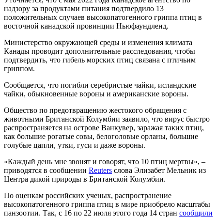
надзору за продуктами питания подтвердило 13
положительных случаев высокопатогенного гриппа птиц в
восточной канадской провинции Ньюфаундленд.
Министерство окружающей среды и изменения климата
Канады проводит дополнительные расследования, чтобы
подтвердить, что гибель морских птиц связана с птичьим
гриппом.
Сообщается, что погибли серебристые чайки, исландские
чайки, обыкновенные вороны и американские вороны.
Общество по предотвращению жестокого обращения с
животными Британской Колумбии заявило, что вирус быстро
распространяется на острове Ванкувер, заражая таких птиц,
как большие рогатые совы, белоголовые орланы, большие
голубые цапли, утки, гуси и даже вороны.
«Каждый день мне звонят и говорят, что 10 птиц мертвы», –
приводятся в сообщении
Reuters
слова Элизабет Мельник из
Центра дикой природы в Британской Колумбии.
По оценкам российских ученых, распространение
высокопатогенного гриппа птиц в мире приобрело масштабы
панзоотии. Так, с 16 по 22 июля этого года 14 стран
сообщили