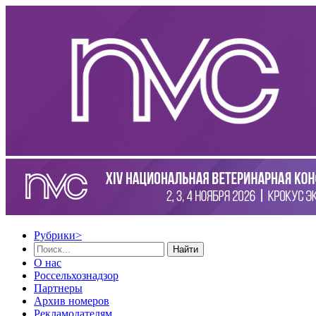
Рубрики
>
Найти
О нас
Россельхознадзор
Партнеры
Архив номеров
Рекламодателям