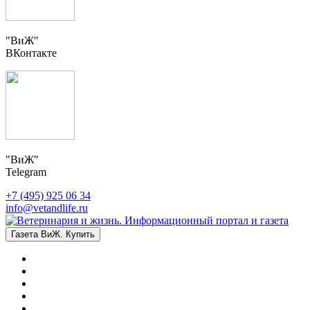
"ВиЖ"
ВКонтакте
"ВиЖ"
Telegram
+7 (495) 925 06 34
info@vetandlife.ru
Газета ВиЖ. Купить