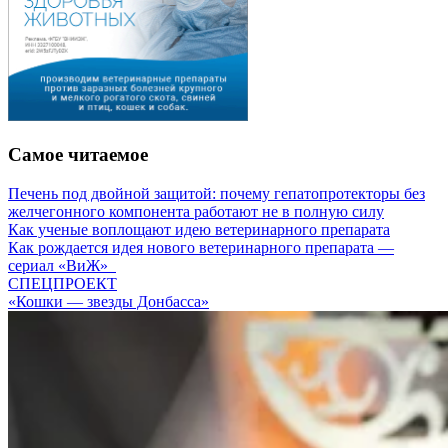
Самое читаемое
Печень под двойной защитой: почему гепатопротекторы без
желчегонного компонента работают не в полную силу
Как ученые воплощают идею ветеринарного препарата
Как рождается идея нового ветеринарного препарата —
сериал «ВиЖ»
СПЕЦПРОЕКТ
«Кошки — звезды Донбасса»