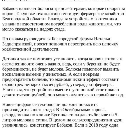
Бабаков называет болюсы транслейтерами, которые говорят за
коров. Такую же технологию тестирует фермерское хозяйство
Белгородской области. Благодаря устройствам зоотехники
узнали о недостаточном потреблении воды животными, что
могло сказаться на надоях стада.
По словам руководителя Белгородской фермы Натальи
Заднепрянской, проект позволил перестроить всю цепочку
хозяйственной деятельности.
Датчики также помогают установить, когда коровы готовы к
осеменению,что очень важно, ведь, если у буренки не будет
беременности, не будет молока. Болюсы помогают выявить
воспаление вымени у животных. А если вовремя
предотвратить болезнь, то экономический эффект составит
около трех-четырех тысяч рублей, утверждают фермеры.
Учитывая, что устройство вместе с установкой стоит около
девяти тысячи рублей, оно может окупиться в первый же год.
Новые цифровые технологии должны повысить
производительность стада. В «Октябрьском» корова-
рекордсменка по кличке Бусинка стала давать больше на 5
литров молока в сутки. В целом на сельхозпредприятии удои
увеличились, констатирует Бабаков. Если в 2018 году одна