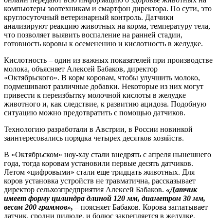
компьютеры зоотехникам и смартфон директора. По сути, это
круглосуточный ветеринарный контроль. Датчики
анализируют реакцию животных на корма, температуру тела,
что позволяет выявить воспаление на ранней стадии,
готовность коровы к осеменению и кислотность в желудке.
Кислотность – один из важных показателей при производстве
молока, объясняет Алексей Бабаков, директор
«Октябрьского». В корм коровам, чтобы улучшить молоко,
подмешивают различные добавки. Некоторые из них могут
привести к переизбытку молочной кислоты в желудке
животного и, как следствие, к развитию ацидоза. Подобную
ситуацию можно предотвратить с помощью датчиков.
Технологию разработали в Австрии, в России новинкой
заинтересовались порядка четырех десятков хозяйств.
В «Октябрьском» ноу-хау стали внедрять с апреля нынешнего
года, тогда коровам установили первые десять датчиков.
Летом «цифровыми» стали еще тридцать животных. Для
коров установка устройств не травматична, рассказывает
директор сельхозпредприятия Алексей Бабаков.
«Датчик
имеет форму цилиндра длиной 120 мм, диаметром 30 мм,
весом 200 граммов»,
– поясняет Бабаков. Корова заглатывает
датчик, сродни пилюле, и болюс закрепляется в желудке.