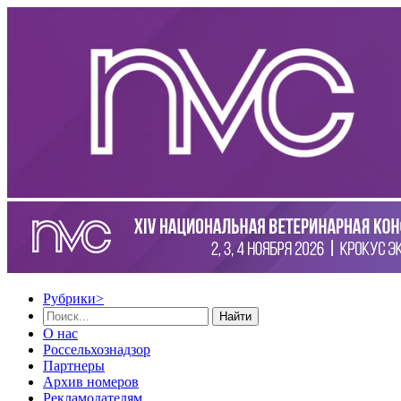
Рубрики
>
Найти
О нас
Россельхознадзор
Партнеры
Архив номеров
Рекламодателям