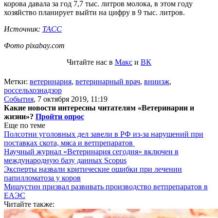
корова давала за год 7,7 тыс. литров молока, в этом году
хозяйство планирует выйти на цифру в 9 тыс. литров.
Источник:
ТАСС
Фото pixabay.com
Читайте нас в
Макс
и
ВК
Метки:
ветеринария
,
ветеринарный врач
,
вниизж
,
россельхознадзор
События
,
7 октября 2019, 11:19
Какие новости интересны читателям «Ветеринарии и
жизни»?
Пройти опрос
Еще по теме
Полсотни уголовных дел завели в РФ из-за нарушений при
поставках скота, мяса и ветпрепаратов
Научный журнал «Ветеринария сегодня» включен в
международную базу данных Scopus
Эксперты назвали критические ошибки при лечении
папилломатоза у коров
Мишустин призвал развивать производство ветпрепаратов в
ЕАЭС
Читайте также: