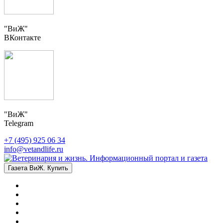
"ВиЖ"
ВКонтакте
"ВиЖ"
Telegram
+7 (495) 925 06 34
info@vetandlife.ru
Газета ВиЖ. Купить