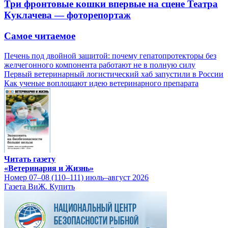
Три фронтовые кошки впервые на сцене Театра
Куклачева — фоторепортаж
Самое читаемое
Печень под двойной защитой: почему гепатопротекторы без
желчегонного компонента работают не в полную силу
Первый ветеринарный логистический хаб запустили в России
Как ученые воплощают идею ветеринарного препарата
Читать газету
«Ветеринария и Жизнь»
Номер 07–08 (110–111) июль–август 2026
Газета ВиЖ. Купить