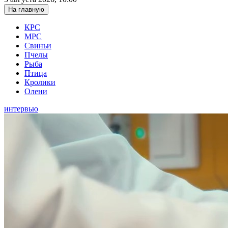
На главную
КРС
МРС
Свиньи
Пчелы
Рыба
Птица
Кролики
Олени
интервью