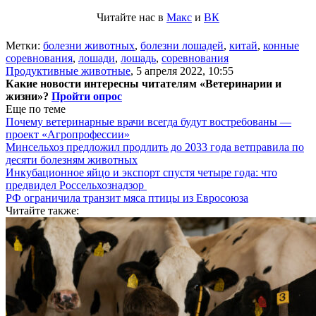
Читайте нас в
Макс
и
ВК
Метки:
болезни животных
,
болезни лошадей
,
китай
,
конные
соревнования
,
лошади
,
лошадь
,
соревнования
Продуктивные животные
,
5 апреля 2022, 10:55
Какие новости интересны читателям «Ветеринарии и
жизни»?
Пройти опрос
Еще по теме
Почему ветеринарные врачи всегда будут востребованы —
проект «Агропрофессии»
Минсельхоз предложил продлить до 2033 года ветправила по
десяти болезням животных
Инкубационное яйцо и экспорт спустя четыре года: что
предвидел Россельхознадзор
РФ ограничила транзит мяса птицы из Евросоюза
Читайте также: