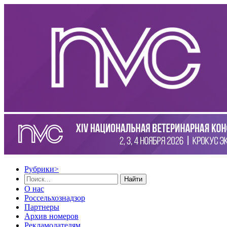
Рубрики
>
Найти
О нас
Россельхознадзор
Партнеры
Архив номеров
Рекламодателям