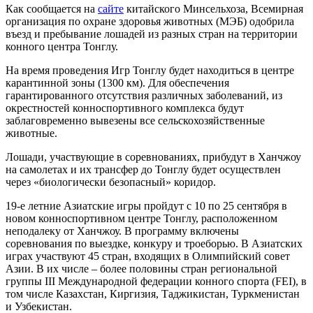
Как сообщается на
сайте
китайского Минсельхоза, Всемирная
организация по охране здоровья животных (МЭБ) одобрила
въезд и пребывание лошадей из разных стран на территории
конного центра Тонглу.
На время проведения Игр Тонглу будет находиться в центре
карантинной зоны (1300 км). Для обеспечения
гарантированного отсутствия различных заболеваний, из
окрестностей конноспортивного комплекса будут
заблаговременно вывезены все сельскохозяйственные
животные.
Лошади, участвующие в соревнованиях, прибудут в Ханчжоу
на самолетах и их трансфер до Тонглу будет осуществлен
через «биологически безопасный» коридор.
19-е летние Азиатские игры пройдут с 10 по 25 сентября в
новом конноспортивном центре Тонглу, расположенном
неподалеку от Ханчжоу. В программу включены
соревнования по выездке, конкуру и троеборью. В Азиатских
играх участвуют 45 стран, входящих в Олимпийский совет
Азии. В их числе – более половины стран региональной
группы III Международной федерации конного спорта (FEI), в
том числе Казахстан, Киргизия, Таджикистан, Туркменистан
и Узбекистан.